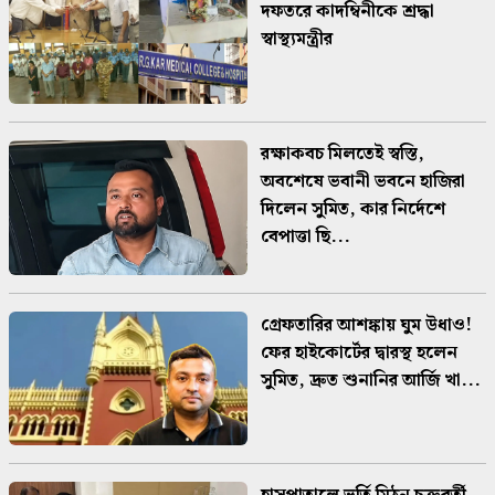
দফতরে কাদম্বিনীকে শ্রদ্ধা
স্বাস্থ্যমন্ত্রীর
রক্ষাকবচ মিলতেই স্বস্তি,
অবশেষে ভবানী ভবনে হাজিরা
দিলেন সুমিত, কার নির্দেশে
বেপাত্তা ছি...
গ্রেফতারির আশঙ্কায় ঘুম উধাও!
ফের হাইকোর্টের দ্বারস্থ হলেন
সুমিত, দ্রুত শুনানির আর্জি খা...