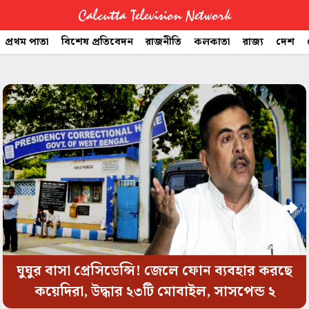
Calcutta Television Network
প্রথম পাতা
বিশেষ প্রতিবেদন
রাজনীতি
কলকাতা
রাজ্য
দেশ
CTVN
space
Quick
Links
Legal
ঘুঘুর বাসা প্রেসিডেন্সি! জেলে ফোন ব্যবহার করছে
কয়েদিরা, উদ্ধার ২৩টি মোবাইল, সাসপেন্ড ২