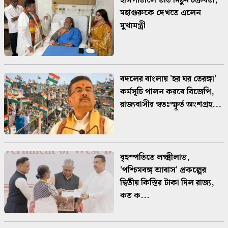
হাসপাতালে ভর্তি মিঠুন চক্রবর্তী,
মহাগুরুকে দেখতে এলেন
মুখ্যমন্ত্রী
বদলের বাংলায় 'হর ঘর তেরঙ্গা'
কর্মসূচি পালন করবে বিজেপি,
রাজ্যবাসীর স্বতঃস্ফূর্ত অংশগ্রহ...
বৃহস্পতিতে লক্ষ্মীলাভ,
'পশ্চিমবঙ্গ আবাস' প্রকল্পের
দ্বিতীয় কিস্তির টাকা দিল রাজ্য,
কত ক...