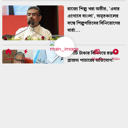
রাজ্যে শিল্প খরা অতীত, 'এবার
এগোবে বাংলা', অমৃতকালের
বঙ্গে শিল্পপতিদের বিনিয়োগের
বার্তা...
কোটি টাকার বিনিময়ে রক্ত ও
প্লাজমা পাচারের অভিযোগ!
Home
CTVN
Magazine
Video
সংস্থার লাইসেন্স বাতিল করল
স্বাস্থ্য ...
বীরেন্দ্রকৃষ্ণ ভদ্রের নামে নামাঙ্কিত
হবে কলকাতার মেট্রো স্টেশন!
কণ্ঠশিল্পীর জন্মদিনে বড়...