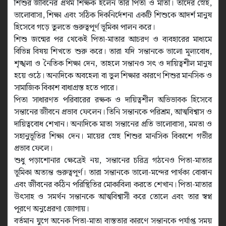
শিশুর জীবনের প্রথম শিক্ষক হলেন তার পিতা ও মাতা। তাদের স্নেহ,
ভালোবাসা, শিক্ষা এবং সঠিক দিকনির্দেশনা একটি শিশুকে আদর্শ মানুষ
হিসেবে গড়ে তুলতে গুরুত্বপূর্ণ ভূমিকা পালন করে।
শিশু জন্মের পর থেকেই পিতা-মাতার আচরণ ও ব্যবহারের মাধ্যমে
বিভিন্ন বিষয় শিখতে শুরু করে। তারা যদি সন্তানকে ভালো মূল্যবোধ,
শৃঙ্খলা ও নৈতিক শিক্ষা দেন, তাহলে সন্তানও সৎ ও দায়িত্বশীল মানুষ
হয়ে ওঠে। অন্যদিকে অবহেলা বা ভুল শিক্ষার কারণে শিশুর মানসিক ও
সামাজিক বিকাশ বাধাগ্রস্ত হতে পারে।
পিতা সাধারণত পরিবারের রক্ষক ও দায়িত্বশীল অভিভাবক হিসেবে
সন্তানের জীবনে প্রভাব ফেলেন। তিনি সন্তানকে পরিশ্রম, আত্মবিশ্বাস ও
দায়িত্ববোধ শেখান। অন্যদিকে মাতা সন্তানের প্রতি ভালোবাসা, মমতা ও
সহানুভূতির শিক্ষা দেন। মায়ের স্নেহ শিশুর মানসিক বিকাশে গভীর
প্রভাব ফেলে।
শুধু পড়াশোনার ক্ষেত্রেই নয়, সন্তানের চরিত্র গঠনেও পিতা-মাতার
ভূমিকা অত্যন্ত গুরুত্বপূর্ণ। তারা সন্তানকে ভালো-মন্দের পার্থক্য বোঝান
এবং জীবনের কঠিন পরিস্থিতির মোকাবিলা করতে শেখান। পিতা-মাতার
উৎসাহ ও সমর্থন সন্তানকে আত্মবিশ্বাসী করে তোলে এবং তার স্বপ্ন
পূরণে অনুপ্রেরণা জোগায়।
বর্তমান যুগে অনেক পিতা-মাতা ব্যস্ততার কারণে সন্তানকে পর্যাপ্ত সময়