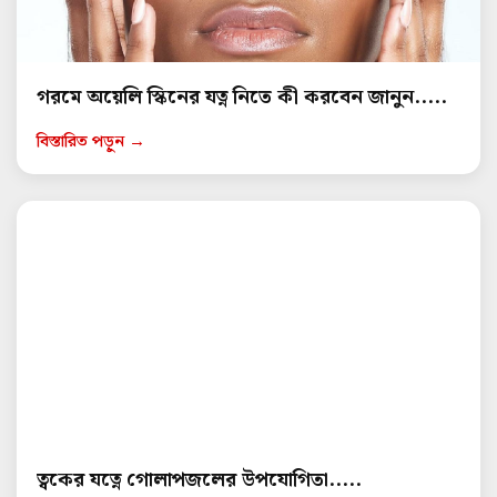
গরমে অয়েলি স্কিনের যত্ন নিতে কী করবেন জানুন.....
বিস্তারিত পড়ুন →
ত্বকের যত্নে গোলাপজলের উপযোগিতা.....