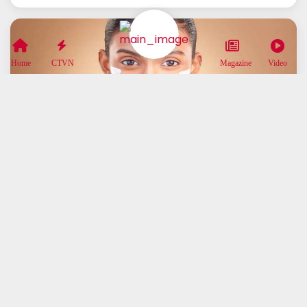
Home
CTVN
Magazine
Video
গরমে ঘরোয়া পদ্ধতিতে দূর করুন ট্যান: শুষ্ক ত্বকের
জন্য কী কী করবেন জানুন
বিস্তারিত পড়ুন →