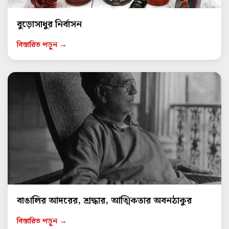
বুড়োসাধুর নির্বাসন
বিস্তারিত পড়ুন →
বাঙালির আদরের, শ্রদ্ধার, আত্মিকতার অবনঠাকুর
বিস্তারিত পড়ুন →