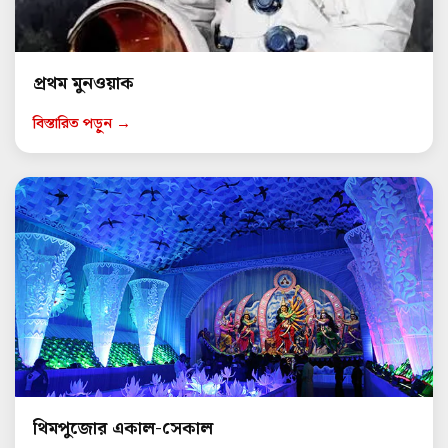
প্রথম মুনওয়াক
বিস্তারিত পড়ুন →
থিমপুজোর একাল-সেকাল