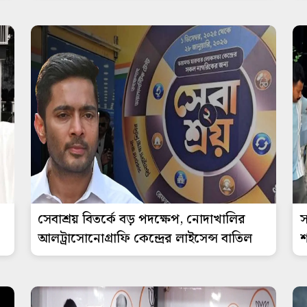
সেবাশ্রয় বিতর্কে বড় পদক্ষেপ, নোদাখালির
স
আলট্রাসোনোগ্রাফি কেন্দ্রের লাইসেন্স বাতিল
শ