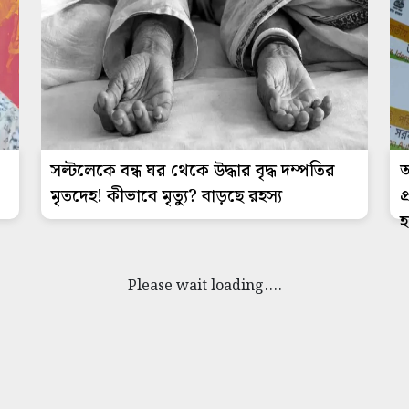
সল্টলেকে বন্ধ ঘর থেকে উদ্ধার বৃদ্ধ দম্পতির
আ
মৃতদেহ! কীভাবে মৃত্যু? বাড়ছে রহস্য
প
হ
Please wait loading....