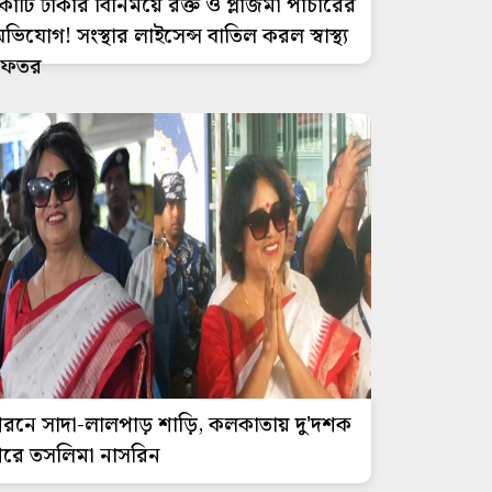
োটি টাকার বিনিময়ে রক্ত ও প্লাজমা পাচারের
ভিযোগ! সংস্থার লাইসেন্স বাতিল করল স্বাস্থ্য
দফতর
রনে সাদা-লালপাড় শাড়ি, কলকাতায় দু'দশক
রে তসলিমা নাসরিন