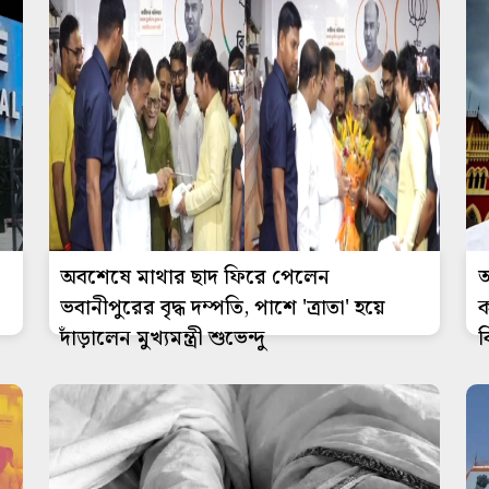
অবশেষে মাথার ছাদ ফিরে পেলেন
আ
ভবানীপুরের বৃদ্ধ দম্পতি, পাশে 'ত্রাতা' হয়ে
ক
দাঁড়ালেন মুখ্যমন্ত্রী শুভেন্দু
ব