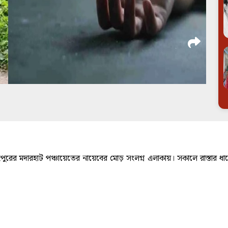
ুইপুরের মদারহাট পঞ্চায়েতের নায়েবের মোড় সংলগ্ন এলাকায়। সকালে রাস্তার 