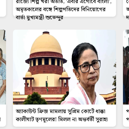
রাজ্যে শিল্প খরা অতীত, 'এবার এগোবে বাংলা',
ক
অমৃতকালের বঙ্গে শিল্পপতিদের বিনিয়োগের
অ
বার্তা মুখ্যমন্ত্রী শুভেন্দুর
অ্যাকাউন্ট ফ্রিজ মামলায় সুপ্রিম কোর্টে ধাক্কা
প
ে
কালীঘাট তৃণমূলের! মিলল না অন্তর্বর্তী সুরাহা
প