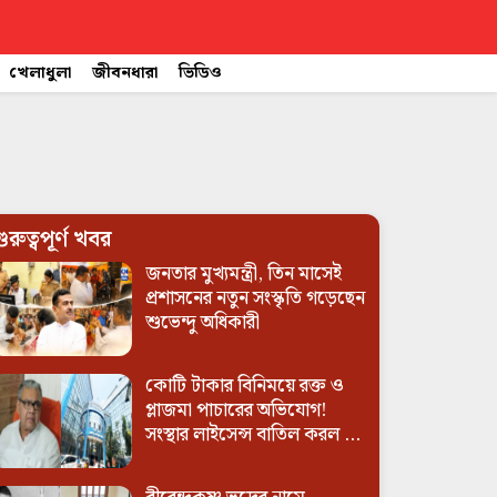
খেলাধুলা
জীবনধারা
ভিডিও
ুরুত্বপূর্ণ খবর
জনতার মুখ্যমন্ত্রী, তিন মাসেই
প্রশাসনের নতুন সংস্কৃতি গড়েছেন
শুভেন্দু অধিকারী
কোটি টাকার বিনিময়ে রক্ত ও
প্লাজমা পাচারের অভিযোগ!
সংস্থার লাইসেন্স বাতিল করল ...