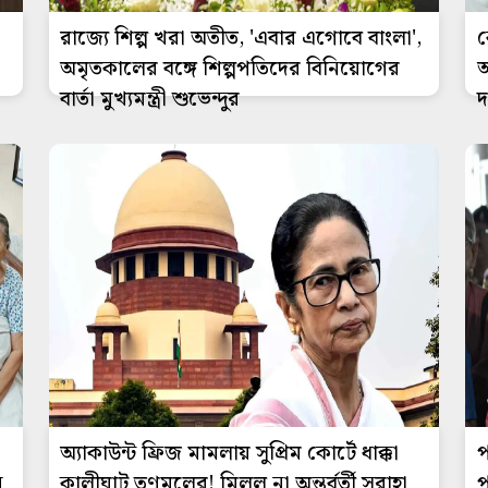
রাজ্যে শিল্প খরা অতীত, 'এবার এগোবে বাংলা',
ক
অমৃতকালের বঙ্গে শিল্পপতিদের বিনিয়োগের
অ
বার্তা মুখ্যমন্ত্রী শুভেন্দুর
অ্যাকাউন্ট ফ্রিজ মামলায় সুপ্রিম কোর্টে ধাক্কা
প
ে
কালীঘাট তৃণমূলের! মিলল না অন্তর্বর্তী সুরাহা
প