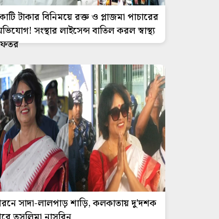
োটি টাকার বিনিময়ে রক্ত ও প্লাজমা পাচারের
ভিযোগ! সংস্থার লাইসেন্স বাতিল করল স্বাস্থ্য
দফতর
রনে সাদা-লালপাড় শাড়ি, কলকাতায় দু'দশক
রে তসলিমা নাসরিন