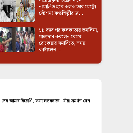
বীরেন্দ্রকৃষ্ণ ভদ্রের নামে
নামাঙ্কিত হবে কলকাতার মেট্রো
স্টেশন! কণ্ঠশিল্পীর জ...
১৯ বছর পর কলকাতায় তসলিমা,
মাল্যদান করলেন বেগম
রোকেয়ার সমাধিতে, সময়
কাটালেন ...
াদ দেব আমার বিরোধী, সমালোচকদের। যাঁরা সমর্থন দেন,