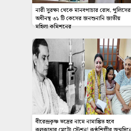
নারী সুরক্ষা থেকে মানবপাচার রোধ, পুলিসের
অধীনস্থ ৩১ টি কেসের জনশুনানি জাতীয়
মহিলা কমিশনের
বীরেন্দ্রকৃষ্ণ ভদ্রের নামে নামাঙ্কিত হবে
কলকাতার মেট্রো স্টেশন! কণ্ঠশিল্পীর জন্মদিন