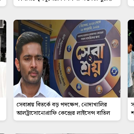
সেবাশ্রয় বিতর্কে বড় পদক্ষেপ, নোদাখালির
স
আলট্রাসোনোগ্রাফি কেন্দ্রের লাইসেন্স বাতিল
শ