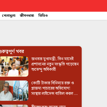
খেলাধুলা
জীবনধারা
ভিডিও
ুরুত্বপূর্ণ খবর
জনতার মুখ্যমন্ত্রী, তিন মাসেই
প্রশাসনের নতুন সংস্কৃতি গড়েছেন
শুভেন্দু অধিকারী
কোটি টাকার বিনিময়ে রক্ত ও
প্লাজমা পাচারের অভিযোগ!
সংস্থার লাইসেন্স বাতিল করল ...