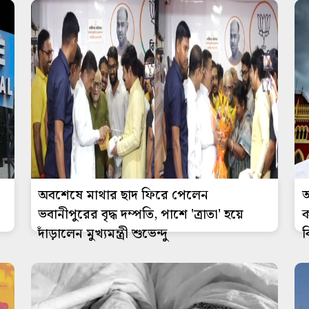
অবশেষে মাথার ছাদ ফিরে পেলেন
আ
ভবানীপুরের বৃদ্ধ দম্পতি, পাশে 'ত্রাতা' হয়ে
ক
দাঁড়ালেন মুখ্যমন্ত্রী শুভেন্দু
ব