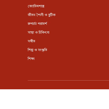
জ্যোতিষশাস্ত্র
জীবন শৈলী ও বুটিক
রুপচর্চা পরামর্শ
সাস্থ্য ও চিকিৎসা
সঙ্গীত
শিল্প ও সংস্কৃতি
শিক্ষা