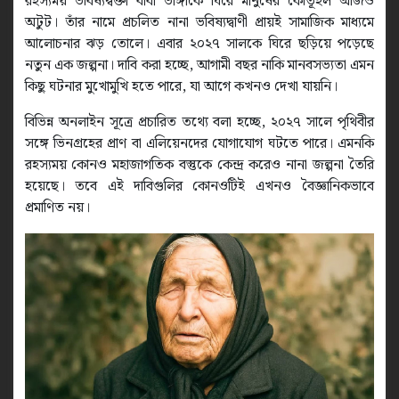
রহস্যময় ভবিষ্যদ্বক্তা বাবা ভাঙ্গাকে ঘিরে মানুষের কৌতূহল আজও
অটুট। তাঁর নামে প্রচলিত নানা ভবিষ্যদ্বাণী প্রায়ই সামাজিক মাধ্যমে
আলোচনার ঝড় তোলে। এবার ২০২৭ সালকে ঘিরে ছড়িয়ে পড়েছে
নতুন এক জল্পনা। দাবি করা হচ্ছে, আগামী বছর নাকি মানবসভ্যতা এমন
কিছু ঘটনার মুখোমুখি হতে পারে, যা আগে কখনও দেখা যায়নি।
বিভিন্ন অনলাইন সূত্রে প্রচারিত তথ্যে বলা হচ্ছে, ২০২৭ সালে পৃথিবীর
সঙ্গে ভিনগ্রহের প্রাণ বা এলিয়েনদের যোগাযোগ ঘটতে পারে। এমনকি
রহস্যময় কোনও মহাজাগতিক বস্তুকে কেন্দ্র করেও নানা জল্পনা তৈরি
হয়েছে। তবে এই দাবিগুলির কোনওটিই এখনও বৈজ্ঞানিকভাবে
প্রমাণিত নয়।