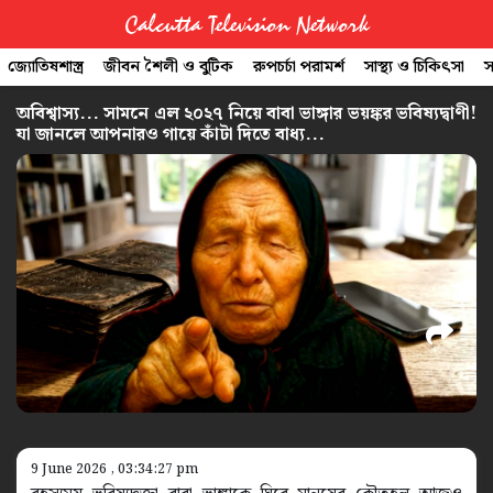
Calcutta Television Network
জ্যোতিষশাস্ত্র
জীবন শৈলী ও বুটিক
রুপচর্চা পরামর্শ
সাস্থ্য ও চিকিৎসা
স
CTVN
অবিশ্বাস্য... সামনে এল ২০২৭ নিয়ে বাবা ভাঙ্গার ভয়ঙ্কর ভবিষ্যদ্বাণী!
যা জানলে আপনারও গায়ে কাঁটা দিতে বাধ্য...
Quick
Links
Legal
9 June 2026 , 03:34:27 pm