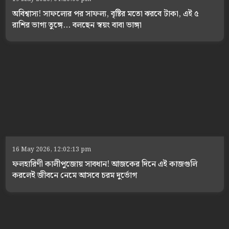
অবিশ্বাস্য! সাফল্যের পর সাফল্য, বৃষ্টির মতো ঝরবে টাকা, এই ৫
রাশির ভাগ্য তুঙ্গে... বলছেন স্বয়ং বাবা ভাঙ্গা
16 May 2026, 12:02:13 pm
ফলহারিণী কালীপুজোয় সাবধান! আজকের দিনে এই কাজগুলি
করলেই জীবনে নেমে আসবে চরম দুর্ভোগ