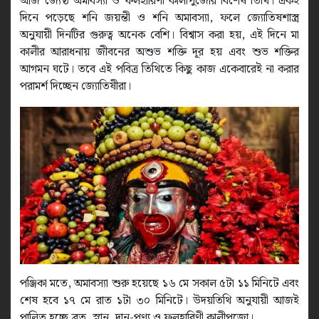
আজ জ্যৈষ্ঠ অমাবস্যা ও ফলহারিণী কালীপুজোর বিশেষ তিথি। একই
দিনে পড়েছে শনি জয়ন্তী ও শনি অমাবস্যা, ফলে জ্যোতিষশাস্ত্র
অনুযায়ী দিনটির গুরুত্ব অনেক বেশি। বিশ্বাস করা হয়, এই দিনে মা
কালীর আরাধনায় জীবনের অশুভ শক্তি দূর হয় এবং শুভ শক্তির
আগমন ঘটে। তবে এই পবিত্র তিথিতে কিছু কাজ একেবারেই না করার
পরামর্শ দিচ্ছেন জ্যোতিষীরা।
পঞ্জিকা মতে, অমাবস্যা শুরু হয়েছে ১৬ মে সকাল ৫টা ১১ মিনিটে এবং
শেষ হবে ১৭ মে রাত ১টা ৩০ মিনিটে। উদয়তিথি অনুযায়ী আজই
পালিত হচ্ছে ব্রত, স্নান, দান-পুণ্য ও ফলহারিণী কালীপুজো।