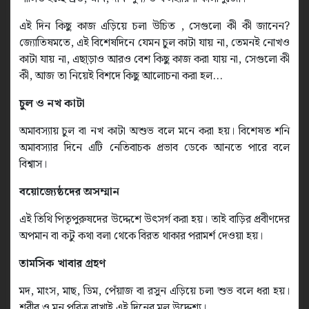
এই দিন কিছু কাজ এড়িয়ে চলা উচিত , সেগুলো কী কী জানেন?
জ্যোতিষমতে, এই বিশেষদিনে যেমন চুল কাটা যায় না, তেমনই নোখও
কাটা যায় না, এছা়ড়াও আরও বেশ কিছু কাজ করা যায় না, সেগুলো কী
কী, আজ তা নিয়েই বিশদে কিছু আলোচনা করা হল...
চুল ও নখ কাটা
অমাবস্যায় চুল বা নখ কাটা অশুভ বলে মনে করা হয়। বিশেষত শনি
অমাবস্যার দিনে এটি নেতিবাচক প্রভাব ডেকে আনতে পারে বলে
বিশ্বাস।
বয়োজ্যেষ্ঠদের অসম্মান
এই তিথি পিতৃপুরুষদের উদ্দেশে উৎসর্গ করা হয়। তাই বাড়ির প্রবীণদের
অপমান বা কটু কথা বলা থেকে বিরত থাকার পরামর্শ দেওয়া হয়।
তামসিক খাবার গ্রহণ
মদ, মাংস, মাছ, ডিম, পেঁয়াজ বা রসুন এড়িয়ে চলা শুভ বলে ধরা হয়।
শরীর ও মন পবিত্র রাখাই এই দিনের মূল উদ্দেশ্য।