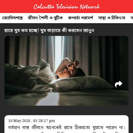
Calcutta Television Network
জ্যোতিষশাস্ত্র
জীবন শৈলী ও বুটিক
রুপচর্চা পরামর্শ
সাস্থ্য ও চিকিৎসা
স
CTVN
রাতে ঘুম কম হচ্ছে! ঘুম বাড়াতে কী করবেন জানুন
Quick
Links
Legal
10 May 2026 , 01:28:17 pm
বর্তমান ব্যস্ত জীবনে অনেকেই রাতে ঠিকমতো ঘুমাতে পারেন না।