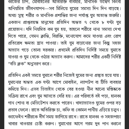
কাজের চাপ, মোবাইলের অতিরিক্ত ব্যবহার, মানসিক উদ্বেগ কিংবা
অনিয়মিত জীবনযাপন—সব মিলিয়ে ঘুমের সমস্যা দিন দিন বাড়ছে।
অথচ সুস্থ শরীর ও মানসিক প্রশান্তির জন্য পর্যাপ্ত ঘুম অত্যন্ত জরুরি।
একজন প্রাপ্তবয়স্ক মানুষের প্রতিদিন অন্তত ৭ থেকে ৮ ঘণ্টা ঘুম
প্রয়োজন। যদি নিয়মিত কম ঘুম হয়, তাহলে শরীরে নানা সমস্যা দেখা
দিতে পারে, যেমন ক্লান্তি, বিরক্তি, মনোযোগ কমে যাওয়া এবং রোগ
প্রতিরোধ ক্ষমতা হ্রাস পাওয়া। তাই ঘুম বাড়ানোর জন্য কিছু সহজ
অভ্যাস গড়ে তোলা দরকার। প্রথমেই প্রতিদিন নির্দিষ্ট সময়ে ঘুমাতে
যাওয়া ও ঘুম থেকে ওঠার অভ্যাস করুন। আমাদের শরীর একটি নির্দিষ্ট
“বডি ক্লক” অনুসরণ করে।
প্রতিদিন একই সময়ে ঘুমালে শরীর নিজেই ঘুমের জন্য প্রস্তুত হয়ে যায়।
ঘুমানোর অন্তত এক ঘণ্টা আগে মোবাইল, ল্যাপটপ বা টিভি ব্যবহার
কমিয়ে দিন। এসব ডিভাইস থেকে বের হওয়া নীল আলো মস্তিষ্ককে
সক্রিয় রাখে এবং ঘুম আসতে দেরি হয়। এর পরিবর্তে বই পড়া, হালকা
গান শোনা বা মেডিটেশন করতে পারেন। খাদ্যাভ্যাসও ঘুমের ওপর বড়
প্রভাব ফেলে। রাতে অতিরিক্ত চা, কফি বা কোমল পানীয় এড়িয়ে চলুন।
ক্যাফেইন শরীরকে দীর্ঘ সময় জাগিয়ে রাখে। রাতে হালকা ও সহজপাচ্য
খাবার খাওয়ার চেষ্টা করুন। ঘুমানোর আগে গরম দুধ পান করলে