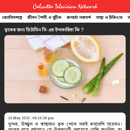
Calcutta Television Network
জ্যোতিষশাস্ত্র
জীবন শৈলী ও বুটিক
রুপচর্চা পরামর্শ
সাস্থ্য ও চিকিৎসা
স
CTVN
ত্বকের জন্য ভিটামিন সি-এর উপকারিতা কি ?
Quick
Links
Legal
10 May 2026 , 04:10:38 pm
সুন্দর, উজ্জ্বল ও স্বাস্থ্যবান ত্বক পেতে সবাই কমবেশি সচেতন।
ত্বকের যত্নে বর্তমানে যে উপাদানটি সবচেয়ে বেশি জনপ্রিয়, তা