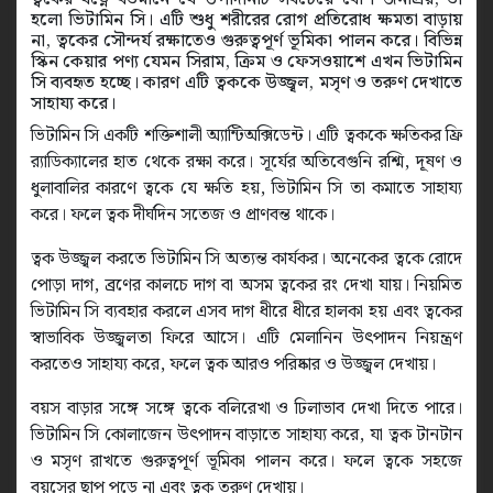
হলো ভিটামিন সি। এটি শুধু শরীরের রোগ প্রতিরোধ ক্ষমতা বাড়ায়
না, ত্বকের সৌন্দর্য রক্ষাতেও গুরুত্বপূর্ণ ভূমিকা পালন করে। বিভিন্ন
স্কিন কেয়ার পণ্য যেমন সিরাম, ক্রিম ও ফেসওয়াশে এখন ভিটামিন
সি ব্যবহৃত হচ্ছে। কারণ এটি ত্বককে উজ্জ্বল, মসৃণ ও তরুণ দেখাতে
সাহায্য করে।
ভিটামিন সি একটি শক্তিশালী অ্যান্টিঅক্সিডেন্ট। এটি ত্বককে ক্ষতিকর ফ্রি
র‍্যাডিক্যালের হাত থেকে রক্ষা করে। সূর্যের অতিবেগুনি রশ্মি, দূষণ ও
ধুলাবালির কারণে ত্বকে যে ক্ষতি হয়, ভিটামিন সি তা কমাতে সাহায্য
করে। ফলে ত্বক দীর্ঘদিন সতেজ ও প্রাণবন্ত থাকে।
ত্বক উজ্জ্বল করতে ভিটামিন সি অত্যন্ত কার্যকর। অনেকের ত্বকে রোদে
পোড়া দাগ, ব্রণের কালচে দাগ বা অসম ত্বকের রং দেখা যায়। নিয়মিত
ভিটামিন সি ব্যবহার করলে এসব দাগ ধীরে ধীরে হালকা হয় এবং ত্বকের
স্বাভাবিক উজ্জ্বলতা ফিরে আসে। এটি মেলানিন উৎপাদন নিয়ন্ত্রণ
করতেও সাহায্য করে, ফলে ত্বক আরও পরিষ্কার ও উজ্জ্বল দেখায়।
বয়স বাড়ার সঙ্গে সঙ্গে ত্বকে বলিরেখা ও ঢিলাভাব দেখা দিতে পারে।
ভিটামিন সি কোলাজেন উৎপাদন বাড়াতে সাহায্য করে, যা ত্বক টানটান
ও মসৃণ রাখতে গুরুত্বপূর্ণ ভূমিকা পালন করে। ফলে ত্বকে সহজে
বয়সের ছাপ পড়ে না এবং ত্বক তরুণ দেখায়।