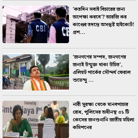
'কতদিন সবাই বিচারের জন্য
অপেক্ষা করবে'? আরজি কর
কাণ্ডের তদন্তে অসন্তুষ্ট হাইকোর্ট!
প্রশ...
'জনগণের সম্পদ, জনগণের
জন্যই উন্মুক্ত থাকা উচিত’,
এলিয়ট পার্কের সৌন্দর্য ফেরাল
শুভেন্দু ...
নারী সুরক্ষা থেকে মানবপাচার
রোধ, পুলিসের অধীনস্থ ৩১ টি
কেসের জনশুনানি জাতীয় মহিলা
কমিশনের