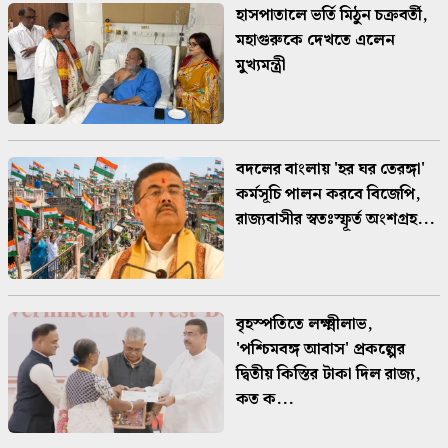
হাসপাতালে ভর্তি মিঠুন চক্রবর্তী,
মহাগুরুকে দেখতে এলেন
মুখ্যমন্ত্রী
বদলের বাংলায় 'হর ঘর তেরঙ্গা'
কর্মসূচি পালন করবে বিজেপি,
রাজ্যবাসীর স্বতঃস্ফূর্ত অংশগ্রহ...
বৃহস্পতিতে লক্ষ্মীলাভ,
'পশ্চিমবঙ্গ আবাস' প্রকল্পের
দ্বিতীয় কিস্তির টাকা দিল রাজ্য,
কত ক...