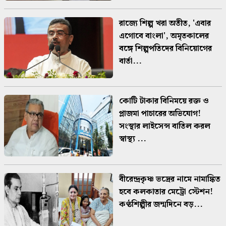
রাজ্যে শিল্প খরা অতীত, 'এবার
এগোবে বাংলা', অমৃতকালের
বঙ্গে শিল্পপতিদের বিনিয়োগের
বার্তা...
কোটি টাকার বিনিময়ে রক্ত ও
প্লাজমা পাচারের অভিযোগ!
সংস্থার লাইসেন্স বাতিল করল
স্বাস্থ্য ...
বীরেন্দ্রকৃষ্ণ ভদ্রের নামে নামাঙ্কিত
হবে কলকাতার মেট্রো স্টেশন!
কণ্ঠশিল্পীর জন্মদিনে বড়...