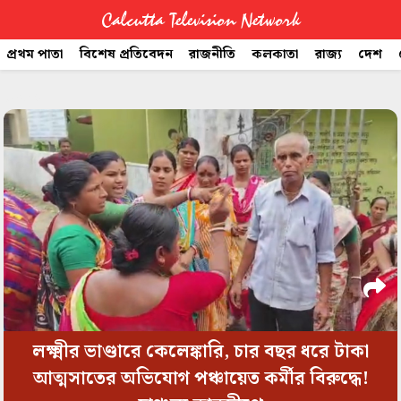
Calcutta Television Network
প্রথম পাতা
বিশেষ প্রতিবেদন
রাজনীতি
কলকাতা
রাজ্য
দেশ
CTVN
space
Quick
Links
Legal
লক্ষ্মীর ভাণ্ডারে কেলেঙ্কারি, চার বছর ধরে টাকা
আত্মসাতের অভিযোগ পঞ্চায়েত কর্মীর বিরুদ্ধে!