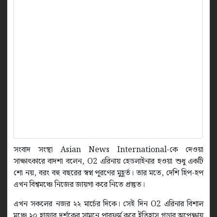
সংবাদ সংস্থা Asian News International-কে দেওয়া
সাক্ষাৎকারে বাদশা বলেন, O2 এরিনায় হেডলাইনার হওয়া শুধু একটি
শো নয়, বরং বহু বছরের স্বপ্ন পূরণের মুহূর্ত। তার মতে, দেশি হিপ-হপ
এখন বিশ্বমঞ্চে নিজের জায়গা করে নিতে প্রস্তুত।
এখন সকলের নজর ২২ মার্চের দিকে। সেই দিন O2 এরিনার বিশাল
মঞ্চে ২০ হাজার দর্শকের সামনে পারফর্ম করে ইতিহাস গড়ার অপেক্ষায়