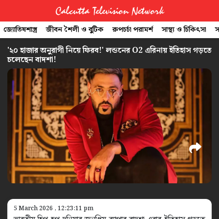
Calcutta Television Network
জ্যোতিষশাস্ত্র
জীবন শৈলী ও বুটিক
রুপচর্চা পরামর্শ
সাস্থ্য ও চিকিৎসা
স
CTVN
'২০ হাজার অনুরাগী নিয়ে ফিরব!' লন্ডনের O2 এরিনায় ইতিহাস গড়তে
চলেছেন বাদশা!
Quick
Links
Legal
5 March 2026 , 12:23:11 pm