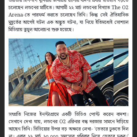
ভারতীয় হিপ-হপ দুনিয়ার জনপ্রিয় র‍্যাপার বাদশা এবার ইতিহাস গড়তে
চলেছেন লন্ডনের মাটিতে। আগামী ২২ মার্চ লন্ডনের বিখ্যাত The O2
Arena-তে পারফর্ম করতে চলেছেন তিনি। কিন্তু সেই ঐতিহাসিক
মুহূর্তের আগেই ঘটল এক অদ্ভুত ঘটনা, যা নিয়ে ইতিমধ্যেই সোশ্যাল
মিডিয়ায় তুমুল আলোচনা শুরু হয়েছে।
সম্প্রতি নিজের ইনস্টাগ্রামে একটি ভিডিও পোস্ট করেন বাদশা।
সেখানে দেখা যায়, লন্ডনের O2 এরিনার বন্ধ দরজার সামনে দাঁড়িয়ে
আছেন তিনি। ভিডিয়োর উপর বড় অক্ষরে লেখা- 'ভেতরে ঢুকতে দিল
না। এবার ২২ মার্চ ২০,০০০ সদস্যের পরিবার নিয়ে ভেতরে ঢুকব।'