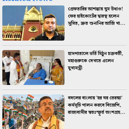
গ্রেফতারির আশঙ্কায় ঘুম উধাও!
ফের হাইকোর্টের দ্বারস্থ হলেন
সুমিত, দ্রুত শুনানির আর্জি খা...
হাসপাতালে ভর্তি মিঠুন চক্রবর্তী,
মহাগুরুকে দেখতে এলেন
মুখ্যমন্ত্রী
বদলের বাংলায় 'হর ঘর তেরঙ্গা'
কর্মসূচি পালন করবে বিজেপি,
রাজ্যবাসীর স্বতঃস্ফূর্ত অংশগ্রহ...