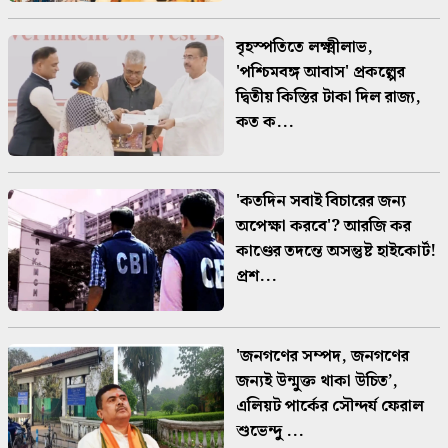
বৃহস্পতিতে লক্ষ্মীলাভ,
'পশ্চিমবঙ্গ আবাস' প্রকল্পের
দ্বিতীয় কিস্তির টাকা দিল রাজ্য,
কত ক...
'কতদিন সবাই বিচারের জন্য
অপেক্ষা করবে'? আরজি কর
কাণ্ডের তদন্তে অসন্তুষ্ট হাইকোর্ট!
প্রশ...
'জনগণের সম্পদ, জনগণের
জন্যই উন্মুক্ত থাকা উচিত’,
এলিয়ট পার্কের সৌন্দর্য ফেরাল
শুভেন্দু ...