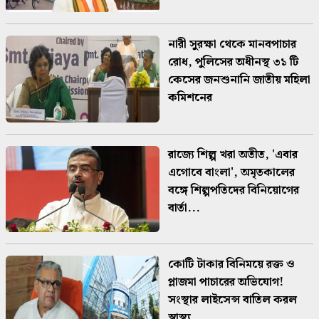
নারী সুরক্ষা থেকে মানবপাচার
রোধ, পুলিসের অধীনস্থ ৩১ টি
কেসের জনশুনানি জাতীয় মহিলা
কমিশনের
রাজ্যে শিল্প খরা অতীত, 'এবার
এগোবে বাংলা', অমৃতকালের
বঙ্গে শিল্পপতিদের বিনিয়োগের
বার্তা...
কোটি টাকার বিনিময়ে রক্ত ও
প্লাজমা পাচারের অভিযোগ!
সংস্থার লাইসেন্স বাতিল করল
স্বাস্থ্য ...