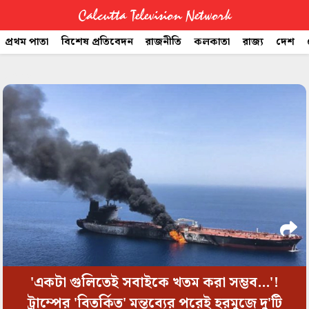
Calcutta Television Network
প্রথম পাতা
বিশেষ প্রতিবেদন
রাজনীতি
কলকাতা
রাজ্য
দেশ
CTVN
space
Quick
Links
Legal
'একটা গুলিতেই সবাইকে খতম করা সম্ভব...'!
ট্রাম্পের 'বিতর্কিত' মন্তব্যের পরেই হরমুজে দু'টি