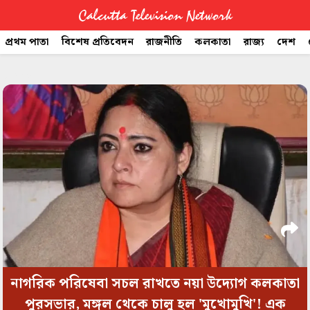
Calcutta Television Network
প্রথম পাতা
বিশেষ প্রতিবেদন
রাজনীতি
কলকাতা
রাজ্য
দেশ
CTVN
space
Quick
Links
Legal
নাগরিক পরিষেবা সচল রাখতে নয়া উদ্যোগ কলকাতা
পুরসভার, মঙ্গল থেকে চালু হল 'মুখোমুখি'! এক