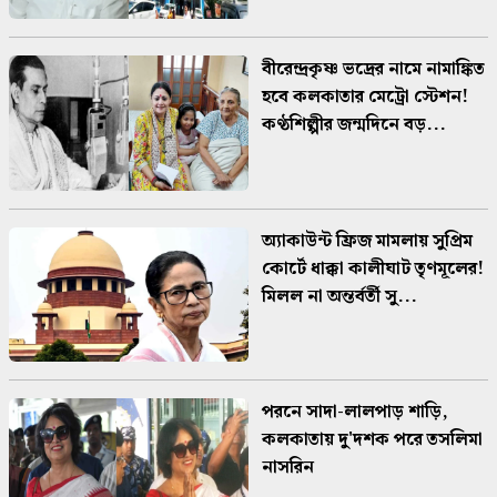
বীরেন্দ্রকৃষ্ণ ভদ্রের নামে নামাঙ্কিত
হবে কলকাতার মেট্রো স্টেশন!
কণ্ঠশিল্পীর জন্মদিনে বড়...
অ্যাকাউন্ট ফ্রিজ মামলায় সুপ্রিম
কোর্টে ধাক্কা কালীঘাট তৃণমূলের!
মিলল না অন্তর্বর্তী সু...
পরনে সাদা-লালপাড় শাড়ি,
কলকাতায় দু'দশক পরে তসলিমা
নাসরিন