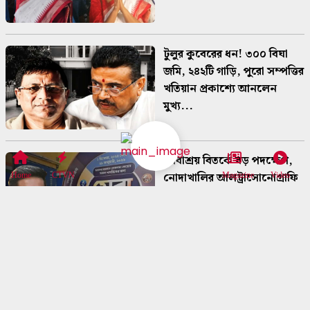
টুলুর কুবেরের ধন! ৩০০ বিঘা
জমি, ২৪২টি গাড়ি, পুরো সম্পত্তির
খতিয়ান প্রকাশ্যে আনলেন
মুখ্য...
সেবাশ্রয় বিতর্কে বড় পদক্ষেপ,
নোদাখালির আলট্রাসোনোগ্রাফি
Home
CTVN
Magazine
Video
কেন্দ্রের লাইসেন্স বাতিল
সব্যসাচী দত্ত-কাণ্ডের তদন্তে বড়
পদক্ষেপ, শহরের ১০ জায়গায়
একযোগে ইডির তল্লাশি