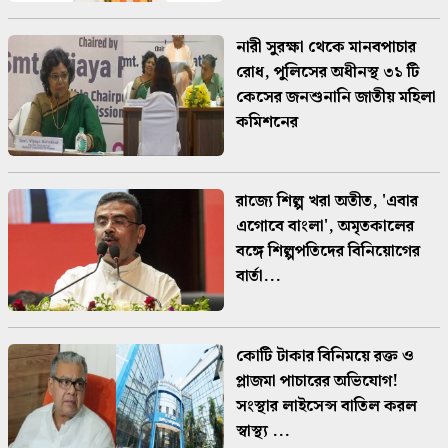
নারী সুরক্ষা থেকে মানবপাচার
রোধ, পুলিসের অধীনস্থ ৩১ টি
কেসের জনশুনানি জাতীয় মহিলা
কমিশনের
রাজ্যে শিল্প খরা অতীত, 'এবার
এগোবে বাংলা', অমৃতকালের
বঙ্গে শিল্পপতিদের বিনিয়োগের
বার্তা...
কোটি টাকার বিনিময়ে রক্ত ও
প্লাজমা পাচারের অভিযোগ!
সংস্থার লাইসেন্স বাতিল করল
স্বাস্থ্য ...