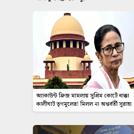
অ্যাকাউন্ট ফ্রিজ মামলায় সুপ্রিম কোর্টে ধাক্কা
কালীঘাট তৃণমূলের! মিলল না অন্তর্বর্তী সুরাহা