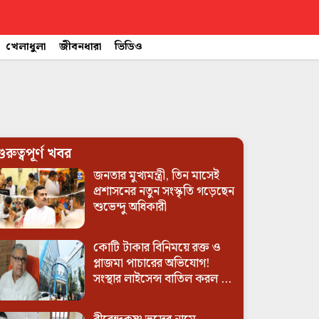
খেলাধুলা
জীবনধারা
ভিডিও
ুরুত্বপূর্ণ খবর
জনতার মুখ্যমন্ত্রী, তিন মাসেই
প্রশাসনের নতুন সংস্কৃতি গড়েছেন
শুভেন্দু অধিকারী
কোটি টাকার বিনিময়ে রক্ত ও
প্লাজমা পাচারের অভিযোগ!
সংস্থার লাইসেন্স বাতিল করল ...