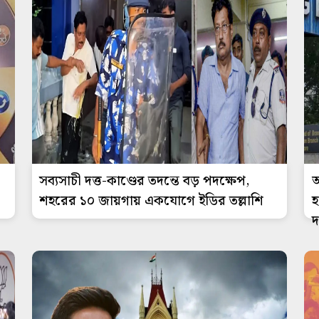
সব্যসাচী দত্ত-কাণ্ডের তদন্তে বড় পদক্ষেপ,
আ
শহরের ১০ জায়গায় একযোগে ইডির তল্লাশি
হ
দ