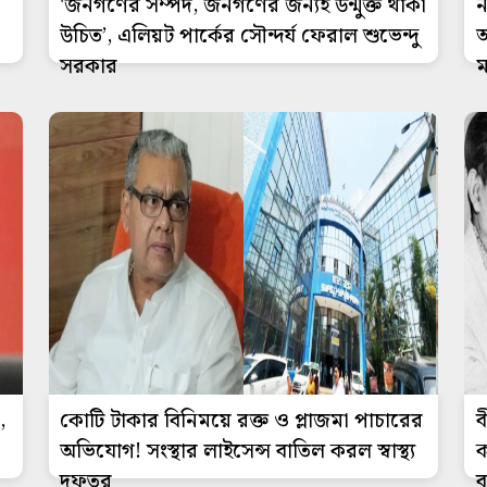
'জনগণের সম্পদ, জনগণের জন্যই উন্মুক্ত থাকা
ন
উচিত’, এলিয়ট পার্কের সৌন্দর্য ফেরাল শুভেন্দু
অ
সরকার
ম
,
কোটি টাকার বিনিময়ে রক্ত ও প্লাজমা পাচারের
ব
অভিযোগ! সংস্থার লাইসেন্স বাতিল করল স্বাস্থ্য
ক
দফতর
ব