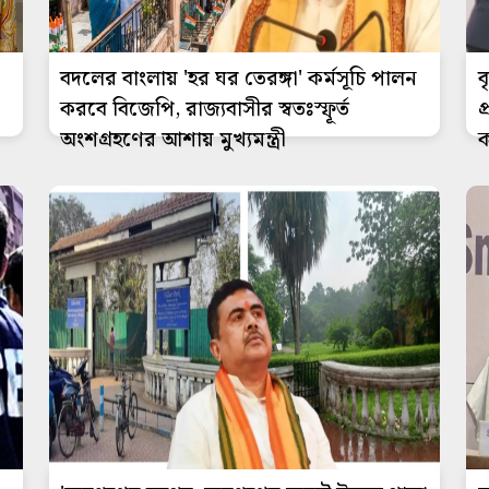
বদলের বাংলায় 'হর ঘর তেরঙ্গা' কর্মসূচি পালন
ব
করবে বিজেপি, রাজ্যবাসীর স্বতঃস্ফূর্ত
প
অংশগ্রহণের আশায় মুখ্যমন্ত্রী
ক