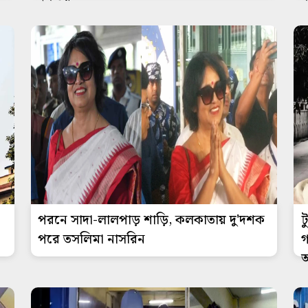
পরনে সাদা-লালপাড় শাড়ি, কলকাতায় দু'দশক
ট
পরে তসলিমা নাসরিন
গ
আ