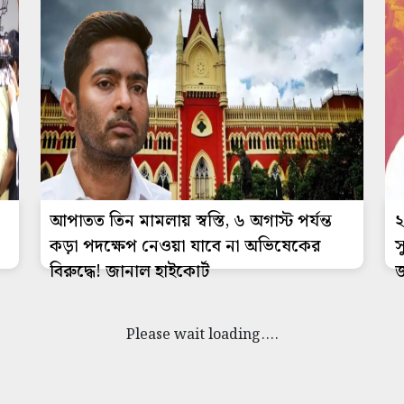
আপাতত তিন মামলায় স্বস্তি, ৬ অগাস্ট পর্যন্ত
২
কড়া পদক্ষেপ নেওয়া যাবে না অভিষেকের
স
বিরুদ্ধে! জানাল হাইকোর্ট
জ
Please wait loading....