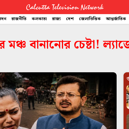
Calcutta Television Network
বেদন
রাজনীতি
কলকাতা
রাজ্য
দেশ
জেলাভিত্তিক
আন্তর্জাতিক
 মঞ্চ বানানোর চেষ্টা! ল্য
গ