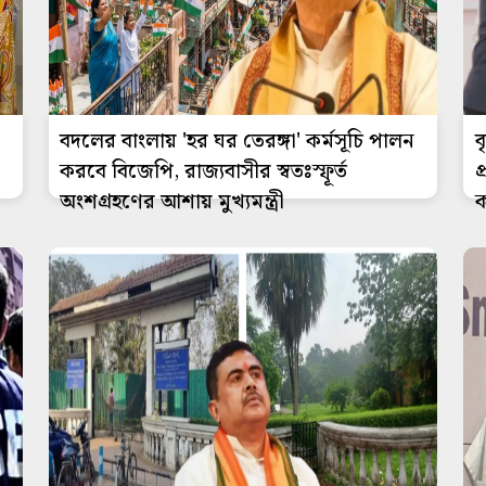
বদলের বাংলায় 'হর ঘর তেরঙ্গা' কর্মসূচি পালন
ব
করবে বিজেপি, রাজ্যবাসীর স্বতঃস্ফূর্ত
প
অংশগ্রহণের আশায় মুখ্যমন্ত্রী
ক