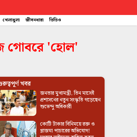
খেলাধুলা
জীবনধারা
ভিডিও
াজে গোবরে 'হোল'
ুরুত্বপূর্ণ খবর
জনতার মুখ্যমন্ত্রী, তিন মাসেই
প্রশাসনের নতুন সংস্কৃতি গড়েছেন
শুভেন্দু অধিকারী
কোটি টাকার বিনিময়ে রক্ত ও
প্লাজমা পাচারের অভিযোগ!