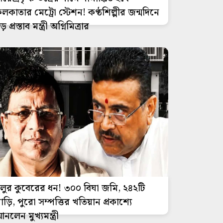
লকাতার মেট্রো স্টেশন! কণ্ঠশিল্পীর জন্মদিনে
ড় প্রস্তাব মন্ত্রী অগ্নিমিত্রার
ুলুর কুবেরের ধন! ৩০০ বিঘা জমি, ২৪২টি
াড়ি, পুরো সম্পত্তির খতিয়ান প্রকাশ্যে
নলেন মুখ্যমন্ত্রী