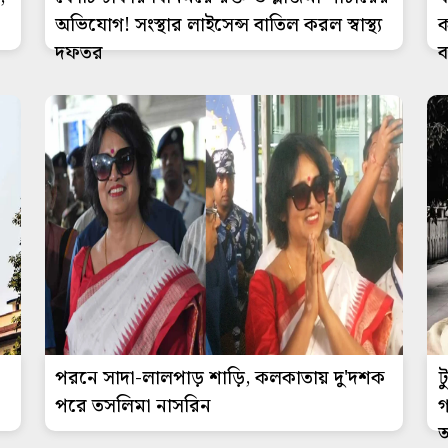
অভিযোগ! সংস্থার লাইসেন্স বাতিল করল স্বাস্থ্য
ক
দফতর
ব
পরনে সাদা-লালপাড় শাড়ি, কলকাতায় দু'দশক
ট
পরে তসলিমা নাসরিন
গ
আ