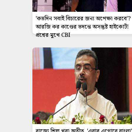
'কতদিন সবাই বিচারের জন্য অপেক্ষা করবে'?
আরজি কর কাণ্ডের তদন্তে অসন্তুষ্ট হাইকোর্ট!
প্রশ্নের মুখে CBI
রাজ্যে শিল্প খরা অতীত, 'এবার এগোবে বাংলা'