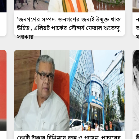
'জনগণের সম্পদ, জনগণের জন্যই উন্মুক্ত থাকা
ন
উচিত’, এলিয়ট পার্কের সৌন্দর্য ফেরাল শুভেন্দু
অ
সরকার
ম
,
কোটি টাকার বিনিময়ে রক্ত ও প্লাজমা পাচারের
ব