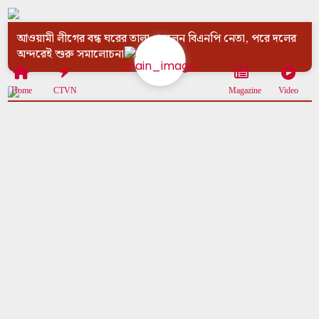
আওয়ামী লীগের বন্ধ ঘরের তালা খুললেন বিএনপি নেতা, পরে দলের
অন্দরেই শুরু সমালোচনা
Home
CTVN
Magazine
Video
'লক্ষ্মীর ভাণ্ডার'এর ধাঁচে 'ফ্যামিলি কার্ড'! মমতার 'ভাতা' প্রকল্পের
অনুকরণেই বাজিমাত বিএনপির?
বাংলাদেশ নির্বাচনে বিএনপির বিপুল জয়, 'তারেক ভাইকে' শুভেচ্ছা
পশ্চিমবঙ্গের মুখ্যমন্ত্রীর
হিন্দুনিধন বন্ধ হবে? '২০০১-এ বিএনপি ক্ষমতায় আসার পর ধর্ষিত হন
১ হাজার হিন্দু মহিলা'!