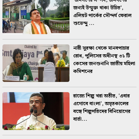
'জনগণের সম্পদ, জনগণের
জন্যই উন্মুক্ত থাকা উচিত’,
এলিয়ট পার্কের সৌন্দর্য ফেরাল
শুভেন্দু ...
নারী সুরক্ষা থেকে মানবপাচার
রোধ, পুলিসের অধীনস্থ ৩১ টি
কেসের জনশুনানি জাতীয় মহিলা
কমিশনের
রাজ্যে শিল্প খরা অতীত, 'এবার
এগোবে বাংলা', অমৃতকালের
বঙ্গে শিল্পপতিদের বিনিয়োগের
বার্তা...