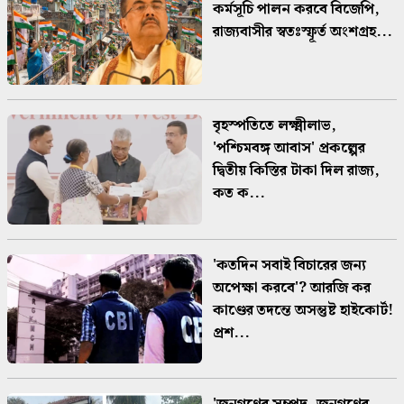
কর্মসূচি পালন করবে বিজেপি,
রাজ্যবাসীর স্বতঃস্ফূর্ত অংশগ্রহ...
বৃহস্পতিতে লক্ষ্মীলাভ,
'পশ্চিমবঙ্গ আবাস' প্রকল্পের
দ্বিতীয় কিস্তির টাকা দিল রাজ্য,
কত ক...
'কতদিন সবাই বিচারের জন্য
অপেক্ষা করবে'? আরজি কর
কাণ্ডের তদন্তে অসন্তুষ্ট হাইকোর্ট!
প্রশ...