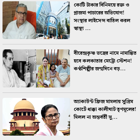
কোটি টাকার বিনিময়ে রক্ত ও
প্লাজমা পাচারের অভিযোগ!
সংস্থার লাইসেন্স বাতিল করল
স্বাস্থ্য ...
বীরেন্দ্রকৃষ্ণ ভদ্রের নামে নামাঙ্কিত
হবে কলকাতার মেট্রো স্টেশন!
কণ্ঠশিল্পীর জন্মদিনে বড়...
অ্যাকাউন্ট ফ্রিজ মামলায় সুপ্রিম
কোর্টে ধাক্কা কালীঘাট তৃণমূলের!
মিলল না অন্তর্বর্তী সু...