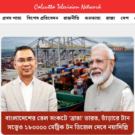
Calcutta Television Network
প্রথম পাতা
বিশেষ প্রতিবেদন
রাজনীতি
কলকাতা
রাজ্য
দেশ
CTVN
space
Quick
Links
Legal
বাংলাদেশের তেল সংকটে 'ত্রাতা' ভারত, ভাঁড়ারে টান
সত্ত্বেও ১৮০০০০ মেট্রিক টন ডিজেল দেবে নয়াদিল্লি