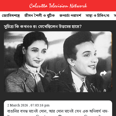
Calcutta Television Network
জ্যোতিষশাস্ত্র
জীবন শৈলী ও বুটিক
রুপচর্চা পরামর্শ
সাস্থ্য ও চিকিৎসা
স
CTVN
সুচিত্রা কি কখনও রং মেখেছিলেন উত্তমের হাতে?
Quick
Links
Legal
2 March 2026 , 07:03:16 pm
বাঙালির বসন্ত মানেই দোল, আর দোল মানেই যেন এক অনিবার্য নাম-