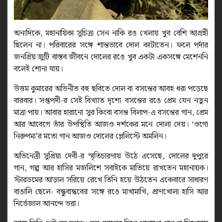
অন্যদিকে, মহানায়িকা সুচিত্রা সেন নাকি রঙ খেলায় খুব বেশি আগ্রহী
ছিলেন না। পরিবারের সঙ্গে শান্তভাবে দোল কাটাতেন। ফলে পর্দার
জনপ্রিয় জুটি বাস্তব জীবনে দোলের রঙে খুব একটা একসঙ্গে মেশেননি
বলেই শোনা যায়।
উত্তম কুমারের অভিনীত বহু ছবিতে দোল বা বসন্তের আবহ ধরা পড়েছে
বারবার। সপ্তপদী-র সেই বিখ্যাত দৃশ্যে বসন্তের রঙে প্রেম যেন নতুন
মাত্রা পায়। আবার হারানো সুর কিংবা বসন্ত বিলাপ-এ বসন্তের গান, প্রেম
আর আবেগে তাঁর উপস্থিতি আজও দর্শকের মনে দোলা দেয়। ‘ওগো
নিরুপমা’র মতো গান আজও দোলের প্লেলিস্টে অমলিন।
অভিনেত্রী সুপ্রিয়া দেবী-র স্মৃতিচারণায় উঠে এসেছে, দোলের দুপুরে
গান, গল্প আর হাসির মজলিশে সবাইকে মাতিয়ে রাখতেন মহানায়ক।
স্টারডমের আড়াল সরিয়ে রেখে তিনি হয়ে উঠতেন একেবারে সাধারণ
বাঙালি ছেলে- বন্ধুবান্ধবের সঙ্গে রঙে মাখামাখি, প্রাণখোলা হাসি আর
নির্ভেজাল আনন্দে ভরা।