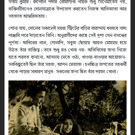
উত্তম কুমার। রুপোলি পর্দার রোমান্টিক নায়ক শুধু সিনেমাতেই নয়,
ব্যক্তিজীবনেও দোলযাত্রাকে উপভোগ করতেন নিজস্ব আভিজাত্য আর
সহজাত আন্তরিকতায়।
শোনা যায়, দোলের সকালেই ময়রা স্ট্রিটের বাড়ির বারান্দায় ধবধবে সাদা
পাঞ্জাবি পরে দাঁড়াতেন তিনি। অনুরাগীদের কাছে সেই দৃশ্য যেন বসন্তের
পূর্ণতা। আবিরের লাল, গোলাপি, সবুজ ছোঁয়ায় আরও মোহময় হয়ে
উঠত তাঁর ব্যক্তিত্ব। তবে শুধু রঙ খেলা নয়- অতিথিদের জন্য নিজে
হাতে শরবত বানানো, আড্ডায় মেতে ওঠা, খাওয়া-দাওয়ার আয়োজন-
সবকিছুতেই ছিল তাঁর সহজ, আপন মেজাজ। চলচ্চিত্র জগতের সহকর্মী
থেকে পাড়ার সাধারণ মানুষ- সকলের জন্য ছিল তাঁর দরজা খোলা।