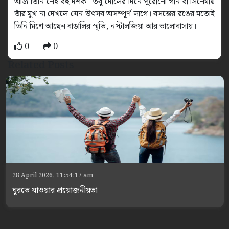
আজ তিনি নেই বহু দশক। তবু দোলের দিনে পুরোনো গান বা সিনেমায়
তাঁর মুখ না দেখলে যেন উৎসব অসম্পূর্ণ লাগে। বসন্তের রঙের মতোই
তিনি মিশে আছেন বাঙালির স্মৃতি, নস্টালজিয়া আর ভালোবাসায়।
0
0
Related Posts
28 April 2026, 11:54:17 am
ঘুরতে যাওয়ার প্রয়োজনীয়তা