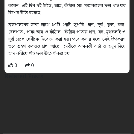
করেন। এই দিন দই-চিঁড়ে, আম, কাঁঠাল-সহ গরমকালের ফল খাওয়ার
বিশেষ রীতি রয়েছে।
ব্রতপালনের জন্য লাগে ১৭টি গোটা সুপারি, ধান, দূর্বা, ফুল, ফল,
বেলপাতা, পাকা আম ও কাঁঠাল। কাঁঠাল পাতায় ধান, যব, মুগকলাই ও
দূর্বা রেখে দেবীকে নিবেদন করা হয়। পরে কলার মধ্যে সেই উপকরণ
ভরে গ্রহণ করারও প্রথা আছে। দেবীকে আমলকী বাটা ও হলুদ দিয়ে
স্নান করিয়ে পাঁচ ফল উৎসর্গ করা হয়।
0
0
Related Posts