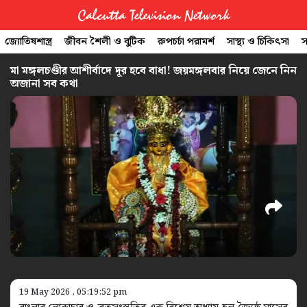
Calcutta Television Network
জ্যোতিষশাস্ত্র
জীবন শৈলী ও বুটিক
রুপচর্চা পরামর্শ
সাস্থ্য ও চিকিৎসা
স
CTVN
মা মঙ্গলচণ্ডীর আশীর্বাদে দূর হবে বাধা! জয়মঙ্গলবার নিয়ে জেনে নিন
অজানা সব কথা
Quick
Links
Legal
19 May 2026 , 05:19:52 pm