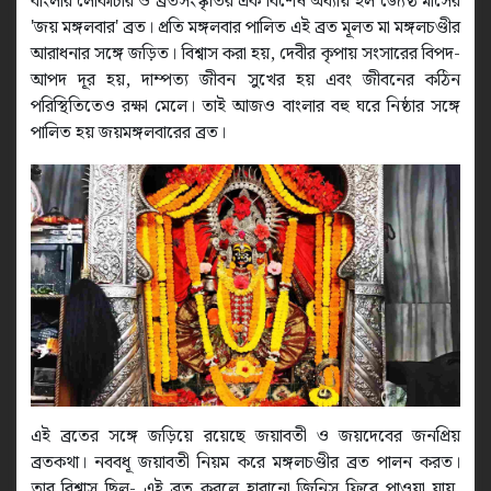
বাংলার লোকাচার ও ব্রতসংস্কৃতির এক বিশেষ অধ্যায় হল জ্যৈষ্ঠ মাসের
'জয় মঙ্গলবার' ব্রত। প্রতি মঙ্গলবার পালিত এই ব্রত মূলত মা মঙ্গলচণ্ডীর
আরাধনার সঙ্গে জড়িত। বিশ্বাস করা হয়, দেবীর কৃপায় সংসারের বিপদ-
আপদ দূর হয়, দাম্পত্য জীবন সুখের হয় এবং জীবনের কঠিন
পরিস্থিতিতেও রক্ষা মেলে। তাই আজও বাংলার বহু ঘরে নিষ্ঠার সঙ্গে
পালিত হয় জয়মঙ্গলবারের ব্রত।
এই ব্রতের সঙ্গে জড়িয়ে রয়েছে জয়াবতী ও জয়দেবের জনপ্রিয়
ব্রতকথা। নববধূ জয়াবতী নিয়ম করে মঙ্গলচণ্ডীর ব্রত পালন করত।
তার বিশ্বাস ছিল- এই ব্রত করলে হারানো জিনিস ফিরে পাওয়া যায়,