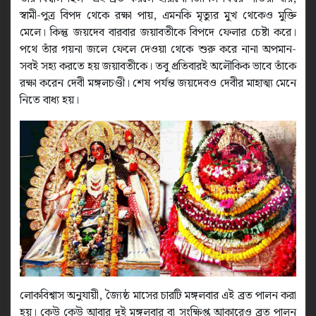
স্বামী-পুত্র বিপদ থেকে রক্ষা পায়, এমনকি মৃত্যুর মুখ থেকেও মুক্তি
মেলে। কিন্তু জয়দেব বারবার জয়াবতীকে বিপদে ফেলার চেষ্টা করে।
পথে তাঁর গয়না জলে ফেলে দেওয়া থেকে শুরু করে নানা অপমান-
সবই সহ্য করতে হয় জয়াবতীকে। তবু প্রতিবারই অলৌকিক ভাবে তাঁকে
রক্ষা করেন দেবী মঙ্গলচণ্ডী। শেষ পর্যন্ত জয়দেবও দেবীর মাহাত্ম্য মেনে
নিতে বাধ্য হয়।
লোকবিশ্বাস অনুযায়ী, জ্যৈষ্ঠ মাসের চারটি মঙ্গলবার এই ব্রত পালন করা
হয়। কেউ কেউ আবার দুই মঙ্গলবার বা সংক্ষিপ্ত আকারেও ব্রত পালন