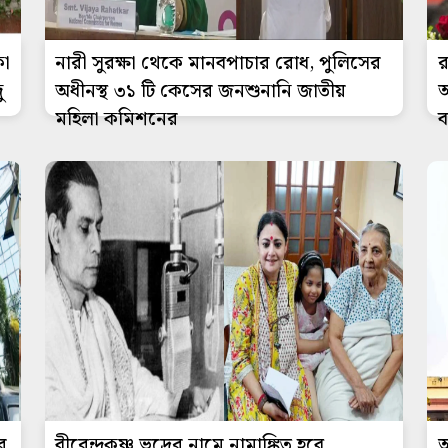
কা
নারী সুরক্ষা থেকে মানবপাচার রোধ, পুলিসের
র
ু
অধীনস্থ ৩১ টি কেসের জনশুনানি জাতীয়
অ
মহিলা কমিশনের
ব
র
বীরেন্দ্রকৃষ্ণ ভদ্রের নামে নামাঙ্কিত হবে
অ