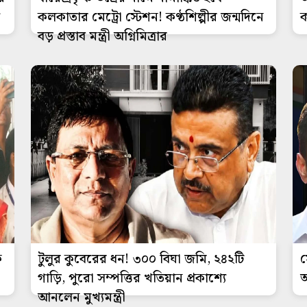
কলকাতার মেট্রো স্টেশন! কণ্ঠশিল্পীর জন্মদিনে
ক
বড় প্রস্তাব মন্ত্রী অগ্নিমিত্রার
ক
টুলুর কুবেরের ধন! ৩০০ বিঘা জমি, ২৪২টি
স
গাড়ি, পুরো সম্পত্তির খতিয়ান প্রকাশ্যে
আ
আনলেন মুখ্যমন্ত্রী