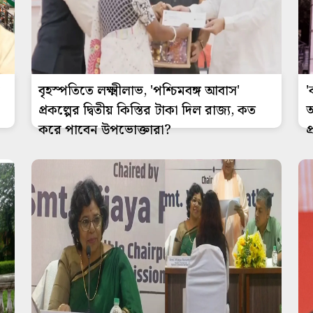
বৃহস্পতিতে লক্ষ্মীলাভ, 'পশ্চিমবঙ্গ আবাস'
'
প্রকল্পের দ্বিতীয় কিস্তির টাকা দিল রাজ্য, কত
আ
করে পাবেন উপভোক্তারা?
প