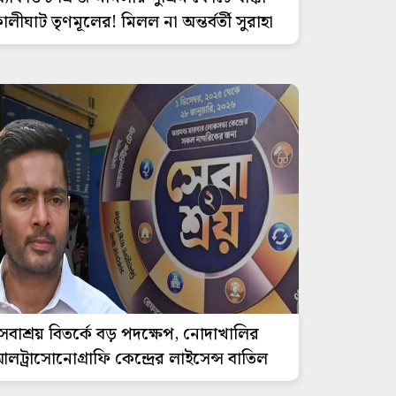
ালীঘাট তৃণমূলের! মিলল না অন্তর্বর্তী সুরাহা
েবাশ্রয় বিতর্কে বড় পদক্ষেপ, নোদাখালির
লট্রাসোনোগ্রাফি কেন্দ্রের লাইসেন্স বাতিল