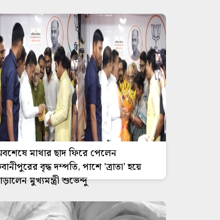
বশেষে মাথার ছাদ ফিরে পেলেন
বানীপুরের বৃদ্ধ দম্পতি, পাশে 'ত্রাতা' হয়ে
াঁড়ালেন মুখ্যমন্ত্রী শুভেন্দু