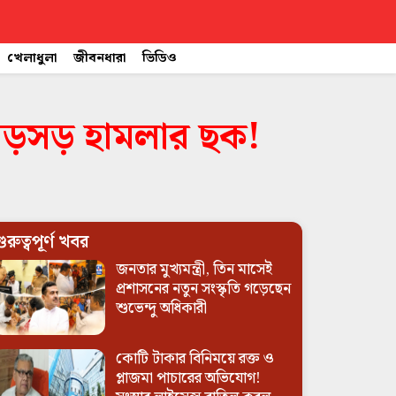
খেলাধুলা
জীবনধারা
ভিডিও
ে বড়সড় হামলার ছক!
ুরুত্বপূর্ণ খবর
জনতার মুখ্যমন্ত্রী, তিন মাসেই
প্রশাসনের নতুন সংস্কৃতি গড়েছেন
শুভেন্দু অধিকারী
কোটি টাকার বিনিময়ে রক্ত ও
প্লাজমা পাচারের অভিযোগ!