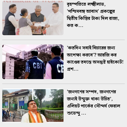
বৃহস্পতিতে লক্ষ্মীলাভ,
'পশ্চিমবঙ্গ আবাস' প্রকল্পের
দ্বিতীয় কিস্তির টাকা দিল রাজ্য,
কত ক...
'কতদিন সবাই বিচারের জন্য
অপেক্ষা করবে'? আরজি কর
কাণ্ডের তদন্তে অসন্তুষ্ট হাইকোর্ট!
প্রশ...
'জনগণের সম্পদ, জনগণের
জন্যই উন্মুক্ত থাকা উচিত’,
এলিয়ট পার্কের সৌন্দর্য ফেরাল
শুভেন্দু ...