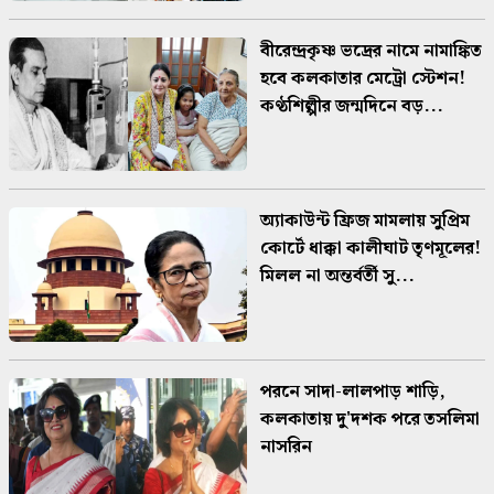
বীরেন্দ্রকৃষ্ণ ভদ্রের নামে নামাঙ্কিত
হবে কলকাতার মেট্রো স্টেশন!
কণ্ঠশিল্পীর জন্মদিনে বড়...
অ্যাকাউন্ট ফ্রিজ মামলায় সুপ্রিম
কোর্টে ধাক্কা কালীঘাট তৃণমূলের!
মিলল না অন্তর্বর্তী সু...
পরনে সাদা-লালপাড় শাড়ি,
কলকাতায় দু'দশক পরে তসলিমা
নাসরিন