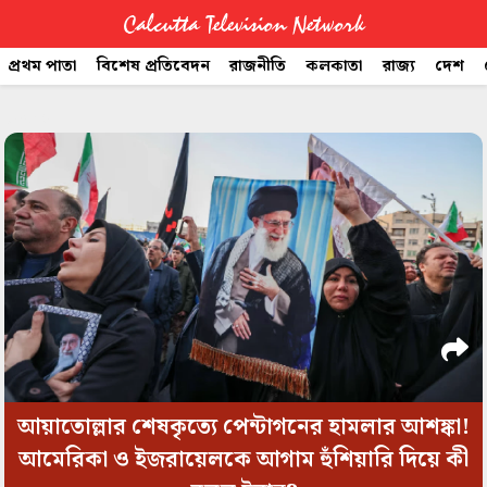
Calcutta Television Network
প্রথম পাতা
বিশেষ প্রতিবেদন
রাজনীতি
কলকাতা
রাজ্য
দেশ
CTVN
space
Quick
Links
Legal
আয়াতোল্লার শেষকৃত্যে পেন্টাগনের হামলার আশঙ্কা!
আমেরিকা ও ইজরায়েলকে আগাম হুঁশিয়ারি দিয়ে কী