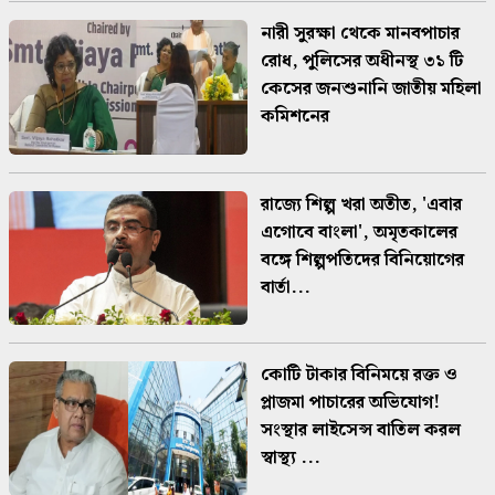
নারী সুরক্ষা থেকে মানবপাচার
রোধ, পুলিসের অধীনস্থ ৩১ টি
কেসের জনশুনানি জাতীয় মহিলা
কমিশনের
রাজ্যে শিল্প খরা অতীত, 'এবার
এগোবে বাংলা', অমৃতকালের
বঙ্গে শিল্পপতিদের বিনিয়োগের
বার্তা...
কোটি টাকার বিনিময়ে রক্ত ও
প্লাজমা পাচারের অভিযোগ!
সংস্থার লাইসেন্স বাতিল করল
স্বাস্থ্য ...