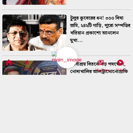
টুলুর কুবেরের ধন! ৩০০ বিঘা
জমি, ২৪২টি গাড়ি, পুরো সম্পত্তির
খতিয়ান প্রকাশ্যে আনলেন
মুখ্য...
সেবাশ্রয় বিতর্কে বড় পদক্ষেপ,
নোদাখালির আলট্রাসোনোগ্রাফি
Home
CTVN
Magazine
Video
কেন্দ্রের লাইসেন্স বাতিল
সব্যসাচী দত্ত-কাণ্ডের তদন্তে বড়
পদক্ষেপ, শহরের ১০ জায়গায়
একযোগে ইডির তল্লাশি