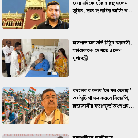
ফের হাইকোর্টের দ্বারস্থ হলেন
সুমিত, দ্রুত শুনানির আর্জি খা...
হাসপাতালে ভর্তি মিঠুন চক্রবর্তী,
মহাগুরুকে দেখতে এলেন
মুখ্যমন্ত্রী
বদলের বাংলায় 'হর ঘর তেরঙ্গা'
কর্মসূচি পালন করবে বিজেপি,
রাজ্যবাসীর স্বতঃস্ফূর্ত অংশগ্রহ...