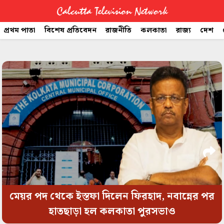
Calcutta Television Network
প্রথম পাতা
বিশেষ প্রতিবেদন
রাজনীতি
কলকাতা
রাজ্য
দেশ
CTVN
space
Quick
Links
Legal
মেয়র পদ থেকে ইস্তফা দিলেন ফিরহাদ, নবান্নের পর
হাতছাড়া হল কলকাতা পুরসভাও