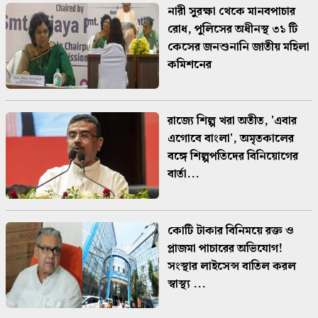
নারী সুরক্ষা থেকে মানবপাচার
রোধ, পুলিসের অধীনস্থ ৩১ টি
কেসের জনশুনানি জাতীয় মহিলা
কমিশনের
রাজ্যে শিল্প খরা অতীত, 'এবার
এগোবে বাংলা', অমৃতকালের
বঙ্গে শিল্পপতিদের বিনিয়োগের
বার্তা...
কোটি টাকার বিনিময়ে রক্ত ও
প্লাজমা পাচারের অভিযোগ!
সংস্থার লাইসেন্স বাতিল করল
স্বাস্থ্য ...