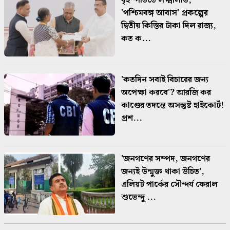
বৃহস্পতিতে লক্ষ্মীলাভ,
'পশ্চিমবঙ্গ আবাস' প্রকল্পের
দ্বিতীয় কিস্তির টাকা দিল রাজ্য,
কত ক...
'কতদিন সবাই বিচারের জন্য
অপেক্ষা করবে'? আরজি কর
কাণ্ডের তদন্তে অসন্তুষ্ট হাইকোর্ট!
প্রশ...
'জনগণের সম্পদ, জনগণের
জন্যই উন্মুক্ত থাকা উচিত’,
এলিয়ট পার্কের সৌন্দর্য ফেরাল
শুভেন্দু ...