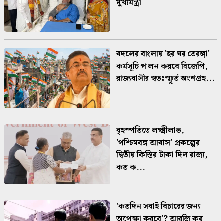
মুখ্যমন্ত্রী
বদলের বাংলায় 'হর ঘর তেরঙ্গা'
কর্মসূচি পালন করবে বিজেপি,
রাজ্যবাসীর স্বতঃস্ফূর্ত অংশগ্রহ...
বৃহস্পতিতে লক্ষ্মীলাভ,
'পশ্চিমবঙ্গ আবাস' প্রকল্পের
দ্বিতীয় কিস্তির টাকা দিল রাজ্য,
কত ক...
'কতদিন সবাই বিচারের জন্য
অপেক্ষা করবে'? আরজি কর