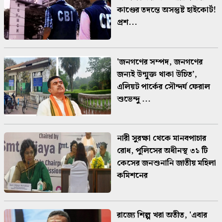
কাণ্ডের তদন্তে অসন্তুষ্ট হাইকোর্ট!
প্রশ...
'জনগণের সম্পদ, জনগণের
জন্যই উন্মুক্ত থাকা উচিত’,
এলিয়ট পার্কের সৌন্দর্য ফেরাল
শুভেন্দু ...
নারী সুরক্ষা থেকে মানবপাচার
রোধ, পুলিসের অধীনস্থ ৩১ টি
কেসের জনশুনানি জাতীয় মহিলা
কমিশনের
রাজ্যে শিল্প খরা অতীত, 'এবার