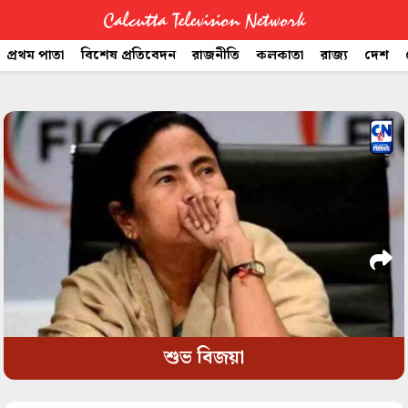
Calcutta Television Network
প্রথম পাতা
বিশেষ প্রতিবেদন
রাজনীতি
কলকাতা
রাজ্য
দেশ
CTVN
space
Quick
Links
Legal
শুভ বিজয়া
space