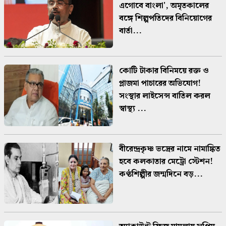
এগোবে বাংলা', অমৃতকালের
বঙ্গে শিল্পপতিদের বিনিয়োগের
বার্তা...
কোটি টাকার বিনিময়ে রক্ত ও
প্লাজমা পাচারের অভিযোগ!
সংস্থার লাইসেন্স বাতিল করল
স্বাস্থ্য ...
বীরেন্দ্রকৃষ্ণ ভদ্রের নামে নামাঙ্কিত
হবে কলকাতার মেট্রো স্টেশন!
কণ্ঠশিল্পীর জন্মদিনে বড়...