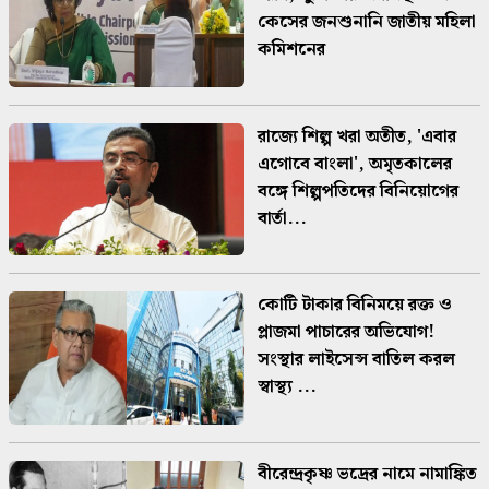
কেসের জনশুনানি জাতীয় মহিলা
কমিশনের
রাজ্যে শিল্প খরা অতীত, 'এবার
এগোবে বাংলা', অমৃতকালের
বঙ্গে শিল্পপতিদের বিনিয়োগের
বার্তা...
কোটি টাকার বিনিময়ে রক্ত ও
প্লাজমা পাচারের অভিযোগ!
সংস্থার লাইসেন্স বাতিল করল
স্বাস্থ্য ...
বীরেন্দ্রকৃষ্ণ ভদ্রের নামে নামাঙ্কিত