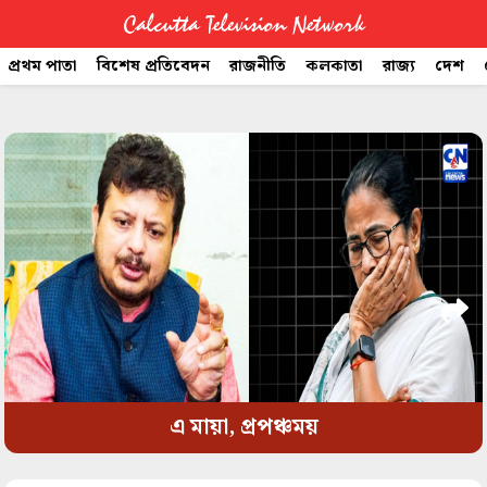
Calcutta Television Network
প্রথম পাতা
বিশেষ প্রতিবেদন
রাজনীতি
কলকাতা
রাজ্য
দেশ
CTVN
space
Quick
Links
Legal
এ মায়া, প্রপঞ্চময়
space