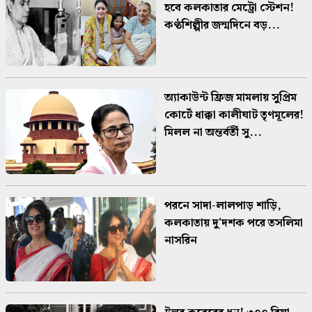
হবে কলকাতার মেট্রো স্টেশন!
কণ্ঠশিল্পীর জন্মদিনে বড়...
অ্যাকাউন্ট ফ্রিজ মামলায় সুপ্রিম
কোর্টে ধাক্কা কালীঘাট তৃণমূলের!
মিলল না অন্তর্বর্তী সু...
পরনে সাদা-লালপাড় শাড়ি,
কলকাতায় দু'দশক পরে তসলিমা
নাসরিন