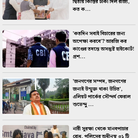
দ্বিতীয় কিস্তির টাকা দিল রাজ্য,
কত ক...
'কতদিন সবাই বিচারের জন্য
অপেক্ষা করবে'? আরজি কর
কাণ্ডের তদন্তে অসন্তুষ্ট হাইকোর্ট!
প্রশ...
'জনগণের সম্পদ, জনগণের
জন্যই উন্মুক্ত থাকা উচিত’,
এলিয়ট পার্কের সৌন্দর্য ফেরাল
শুভেন্দু ...
নারী সুরক্ষা থেকে মানবপাচার
রোধ, পুলিসের অধীনস্থ ৩১ টি