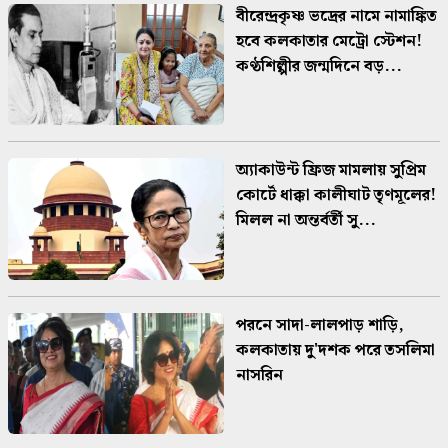
বীরেন্দ্রকৃষ্ণ ভদ্রের নামে নামাঙ্কিত
হবে কলকাতার মেট্রো স্টেশন!
কণ্ঠশিল্পীর জন্মদিনে বড়...
অ্যাকাউন্ট ফ্রিজ মামলায় সুপ্রিম
কোর্টে ধাক্কা কালীঘাট তৃণমূলের!
মিলল না অন্তর্বর্তী সু...
পরনে সাদা-লালপাড় শাড়ি,
কলকাতায় দু'দশক পরে তসলিমা
নাসরিন