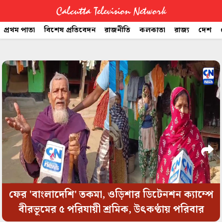
Calcutta Television Network
প্রথম পাতা
বিশেষ প্রতিবেদন
রাজনীতি
কলকাতা
রাজ্য
দেশ
CTVN
space
Quick
Links
Legal
ফের 'বাংলাদেশি' তকমা, ওড়িশার ডিটেনশন ক্যাম্পে
বীরভূমের ৫ পরিযায়ী শ্রমিক, উৎকণ্ঠায় পরিবার