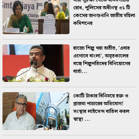
নারী সুরক্ষা থেকে মানবপাচার
রোধ, পুলিসের অধীনস্থ ৩১ টি
কেসের জনশুনানি জাতীয় মহিলা
কমিশনের
রাজ্যে শিল্প খরা অতীত, 'এবার
এগোবে বাংলা', অমৃতকালের
বঙ্গে শিল্পপতিদের বিনিয়োগের
বার্তা...
কোটি টাকার বিনিময়ে রক্ত ও
প্লাজমা পাচারের অভিযোগ!
সংস্থার লাইসেন্স বাতিল করল
স্বাস্থ্য ...