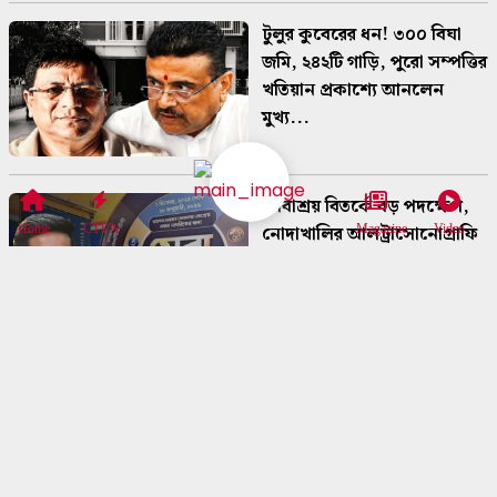
টুলুর কুবেরের ধন! ৩০০ বিঘা
জমি, ২৪২টি গাড়ি, পুরো সম্পত্তির
খতিয়ান প্রকাশ্যে আনলেন
মুখ্য...
সেবাশ্রয় বিতর্কে বড় পদক্ষেপ,
নোদাখালির আলট্রাসোনোগ্রাফি
Home
CTVN
Magazine
Video
কেন্দ্রের লাইসেন্স বাতিল
সব্যসাচী দত্ত-কাণ্ডের তদন্তে বড়
পদক্ষেপ, শহরের ১০ জায়গায়
একযোগে ইডির তল্লাশি