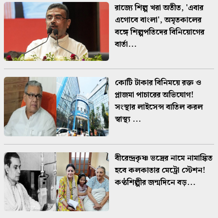
রাজ্যে শিল্প খরা অতীত, 'এবার
এগোবে বাংলা', অমৃতকালের
বঙ্গে শিল্পপতিদের বিনিয়োগের
বার্তা...
কোটি টাকার বিনিময়ে রক্ত ও
প্লাজমা পাচারের অভিযোগ!
সংস্থার লাইসেন্স বাতিল করল
স্বাস্থ্য ...
বীরেন্দ্রকৃষ্ণ ভদ্রের নামে নামাঙ্কিত
হবে কলকাতার মেট্রো স্টেশন!
কণ্ঠশিল্পীর জন্মদিনে বড়...