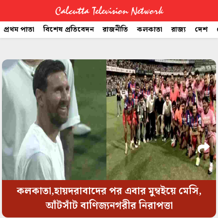
Calcutta Television Network
প্রথম পাতা
বিশেষ প্রতিবেদন
রাজনীতি
কলকাতা
রাজ্য
দেশ
CTVN
space
Quick
Links
Legal
কলকাতা,হায়দরাবাদের পর এবার মুম্বইয়ে মেসি,
আঁটসাঁট বাণিজ্যনগরীর নিরাপত্তা