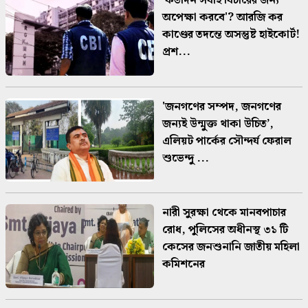
'কতদিন সবাই বিচারের জন্য
অপেক্ষা করবে'? আরজি কর
কাণ্ডের তদন্তে অসন্তুষ্ট হাইকোর্ট!
প্রশ...
'জনগণের সম্পদ, জনগণের
জন্যই উন্মুক্ত থাকা উচিত’,
এলিয়ট পার্কের সৌন্দর্য ফেরাল
শুভেন্দু ...
নারী সুরক্ষা থেকে মানবপাচার
রোধ, পুলিসের অধীনস্থ ৩১ টি
কেসের জনশুনানি জাতীয় মহিলা
কমিশনের