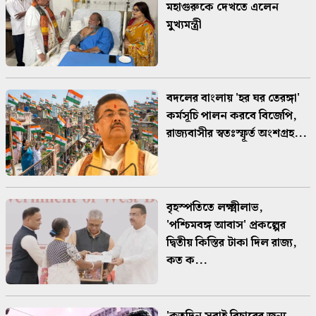
মহাগুরুকে দেখতে এলেন
মুখ্যমন্ত্রী
বদলের বাংলায় 'হর ঘর তেরঙ্গা'
কর্মসূচি পালন করবে বিজেপি,
রাজ্যবাসীর স্বতঃস্ফূর্ত অংশগ্রহ...
বৃহস্পতিতে লক্ষ্মীলাভ,
'পশ্চিমবঙ্গ আবাস' প্রকল্পের
দ্বিতীয় কিস্তির টাকা দিল রাজ্য,
কত ক...