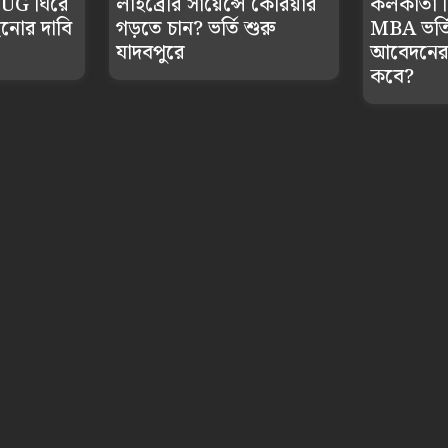
 UG ঘিরে
লাইব্রেরি সায়েন্সে কেরিয়ার
কলকাতা বি
িছনোর দাবি
গড়তে চান? ভর্তি শুরু
MBA ভর্তির
যাদবপুরে
আবেদনের
কবে?