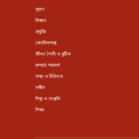
পুরাণ
বিজ্ঞান
প্রযুক্তি
জ্যোতিষশাস্ত্র
জীবন শৈলী ও বুটিক
রুপচর্চা পরামর্শ
সাস্থ্য ও চিকিৎসা
সঙ্গীত
শিল্প ও সংস্কৃতি
শিক্ষা