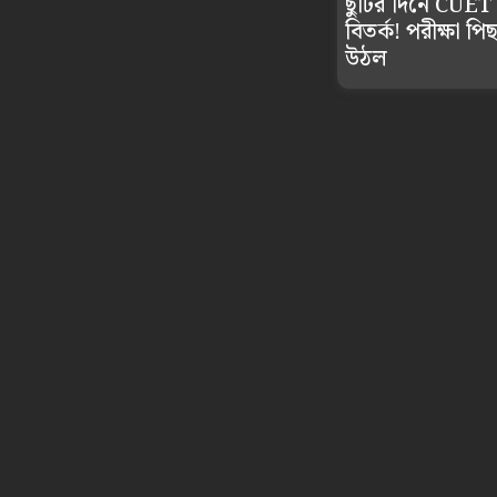
ছুটির দিনে CUET
বিতর্ক! পরীক্ষা প
উঠল