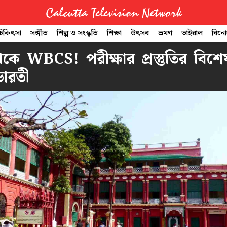
Calcutta Television Network
 চিকিৎসা
সঙ্গীত
শিল্প ও সংস্কৃতি
শিক্ষা
উৎসব
ভ্রমণ
ভাইরাল
বিন
কে WBCS! পরীক্ষার প্রস্তুতির বিশেষ
ভারতী