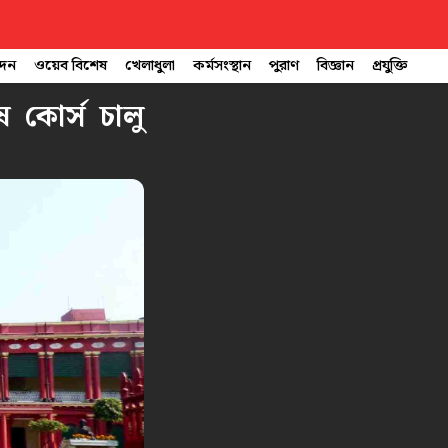
োদন
ওয়েব বিশেষ
খেলাধুলা
কর্মসংস্থান
পুরাণ
বিজ্ঞান
প্রযুক্তি
 কোর্স চালু