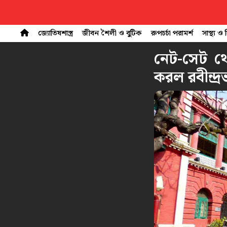
জ্যোতিষশাস্ত্র
জীবন শৈলী ও বুটিক
রুপচর্চা পরামর্শ
সাস্থ্য ও
নেট-সেট থে
করল রবীন্দ্র