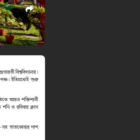
রভারতী বিশ্ববিদ্যালয়।
ৃপক্ষ। ইতিমধ্যেই শুরু
ুতিকে আরও শক্তিশালী
ি শনি ও রবিবার ক্লাস
র-সহ স্নাতকোত্তর পাশ