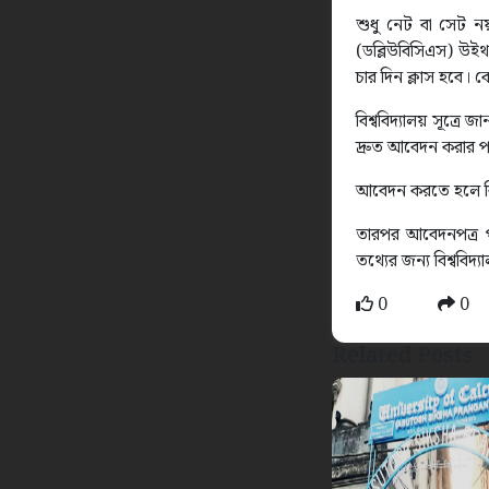
শুধু নেট বা সেট নয়,
(ডব্লিউবিসিএস) উইথ 
চার দিন ক্লাস হবে। 
বিশ্ববিদ্যালয় সূত্র
দ্রুত আবেদন করার পর
আবেদন করতে হলে বিশ্
তারপর আবেদনপত্র পূ
তথ্যের জন্য বিশ্ববিদ
0
0
Related Posts