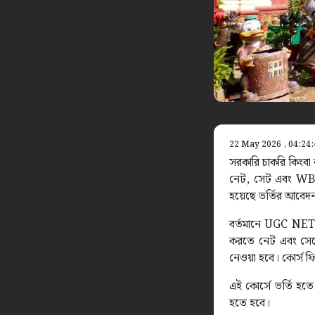
22 May 2026 , 04:24
সরকারি চাকরি কিংবা ক
নেট, সেট এবং WBCS পর
হয়েছে ভর্তির আবেদন প
বর্তমানে UGC NET প
করতে নেট এবং সেটের 
নেওয়া হবে। কোর্স ফি
এই কোর্সে ভর্তি হতে
হতে হবে।