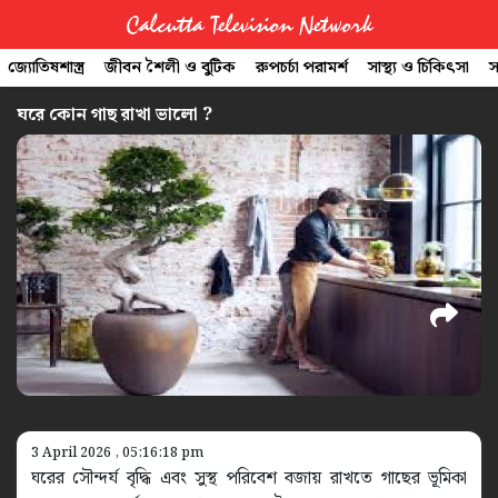
Calcutta Television Network
জ্যোতিষশাস্ত্র
জীবন শৈলী ও বুটিক
রুপচর্চা পরামর্শ
সাস্থ্য ও চিকিৎসা
স
CTVN
ঘরে কোন গাছ রাখা ভালো ?
Quick
Links
Legal
3 April 2026 , 05:16:18 pm
ঘরের সৌন্দর্য বৃদ্ধি এবং সুস্থ পরিবেশ বজায় রাখতে গাছের ভূমিকা