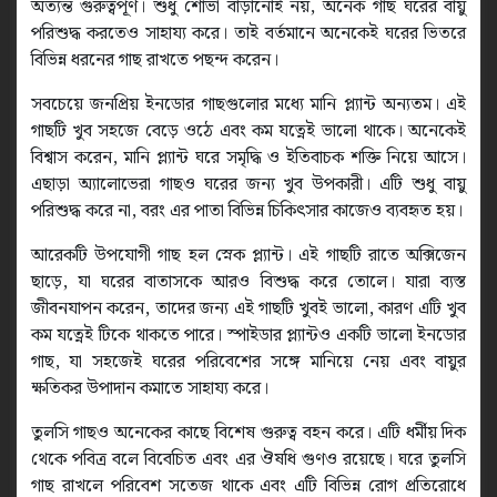
অত্যন্ত গুরুত্বপূর্ণ। শুধু শোভা বাড়ানোই নয়, অনেক গাছ ঘরের বায়ু
পরিশুদ্ধ করতেও সাহায্য করে। তাই বর্তমানে অনেকেই ঘরের ভিতরে
বিভিন্ন ধরনের গাছ রাখতে পছন্দ করেন।
সবচেয়ে জনপ্রিয় ইনডোর গাছগুলোর মধ্যে মানি প্ল্যান্ট অন্যতম। এই
গাছটি খুব সহজে বেড়ে ওঠে এবং কম যত্নেই ভালো থাকে। অনেকেই
বিশ্বাস করেন, মানি প্ল্যান্ট ঘরে সমৃদ্ধি ও ইতিবাচক শক্তি নিয়ে আসে।
এছাড়া অ্যালোভেরা গাছও ঘরের জন্য খুব উপকারী। এটি শুধু বায়ু
পরিশুদ্ধ করে না, বরং এর পাতা বিভিন্ন চিকিৎসার কাজেও ব্যবহৃত হয়।
আরেকটি উপযোগী গাছ হল স্নেক প্ল্যান্ট। এই গাছটি রাতে অক্সিজেন
ছাড়ে, যা ঘরের বাতাসকে আরও বিশুদ্ধ করে তোলে। যারা ব্যস্ত
জীবনযাপন করেন, তাদের জন্য এই গাছটি খুবই ভালো, কারণ এটি খুব
কম যত্নেই টিকে থাকতে পারে। স্পাইডার প্ল্যান্টও একটি ভালো ইনডোর
গাছ, যা সহজেই ঘরের পরিবেশের সঙ্গে মানিয়ে নেয় এবং বায়ুর
ক্ষতিকর উপাদান কমাতে সাহায্য করে।
তুলসি গাছও অনেকের কাছে বিশেষ গুরুত্ব বহন করে। এটি ধর্মীয় দিক
থেকে পবিত্র বলে বিবেচিত এবং এর ঔষধি গুণও রয়েছে। ঘরে তুলসি
গাছ রাখলে পরিবেশ সতেজ থাকে এবং এটি বিভিন্ন রোগ প্রতিরোধে