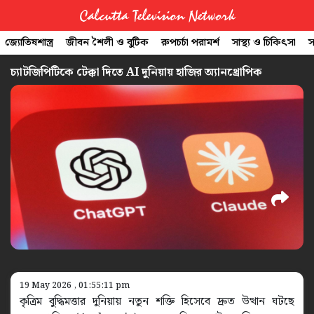
Calcutta Television Network
জ্যোতিষশাস্ত্র
জীবন শৈলী ও বুটিক
রুপচর্চা পরামর্শ
সাস্থ্য ও চিকিৎসা
স
CTVN
চ্যাটজিপিটিকে টেক্কা দিতে AI দুনিয়ায় হাজির অ্যানথ্রোপিক
Quick
Links
Legal
19 May 2026 , 01:55:11 pm
কৃত্রিম বুদ্ধিমত্তার দুনিয়ায় নতুন শক্তি হিসেবে দ্রুত উত্থান ঘটছে