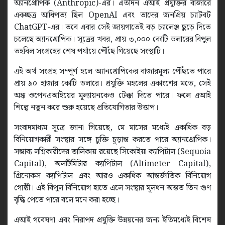
অ্যানথ্রোপিক (Anthropic)-এর। এতদিন এআই প্রযুক্তির বাজারে
একচ্ছত্র আধিপত্য ছিল OpenAI এবং তাদের জনপ্রিয় চ্যাটবট
ChatGPT-এর। তবে এবার সেই জায়গাতেই বড় চ্যালেঞ্জ ছুড়ে দিতে
চলেছে অ্যানথ্রোপিক। সূত্রের খবর, প্রায় ৩,০০০ কোটি ডলারের বিপুল
তহবিল সংগ্রহের শেষ পর্যায়ে পৌঁছে গিয়েছে সংস্থাটি।
এই অর্থ সংগ্রহ সম্পূর্ণ হলে অ্যানথ্রোপিকের বাজারমূল্য পৌঁছতে পারে
প্রায় ৯০ হাজার কোটি ডলারে। প্রযুক্তি মহলের একাংশের মতে, সেই
অঙ্ক ওপেনএআইয়ের মূল্যায়নকেও টেক্কা দিতে পারে। ফলে এআই
শিল্পে নতুন করে শুরু হয়েছে প্রতিযোগিতার উত্তাপ।
সংবাদমাধ্যম সূত্রে জানা গিয়েছে, মে মাসের মধ্যেই একাধিক বড়
বিনিয়োগকারী সংস্থার সঙ্গে চুক্তি চূড়ান্ত করতে পারে অ্যানথ্রোপিক।
সম্ভাব্য লগ্নিকারীদের তালিকায় রয়েছে সিকোইয়া ক্যাপিটাল (Sequoia
Capital), অলটিমিটার ক্যাপিটাল (Altimeter Capital),
গ্রিনোকস ক্যাপিটাল এবং আরও একাধিক আন্তর্জাতিক বিনিয়োগ
গোষ্ঠী। এই বিপুল বিনিয়োগ হাতে এলে সংস্থার মূলধন অন্তত তিন গুণ
বৃদ্ধি পেতে পারে বলে মনে করা হচ্ছে।
এআই গবেষণা এবং নিরাপদ প্রযুক্তি উন্নয়নের জন্য ইতিমধ্যেই বিশেষ