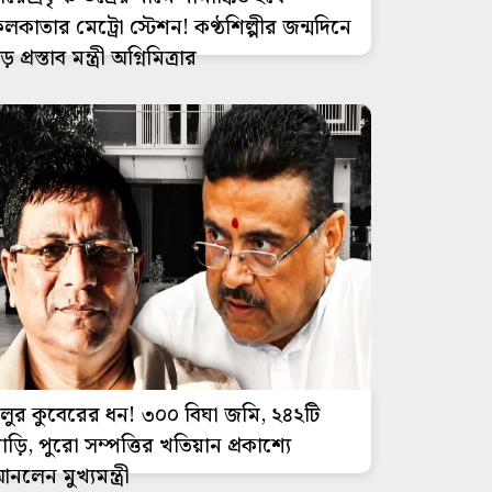
লকাতার মেট্রো স্টেশন! কণ্ঠশিল্পীর জন্মদিনে
ড় প্রস্তাব মন্ত্রী অগ্নিমিত্রার
ুলুর কুবেরের ধন! ৩০০ বিঘা জমি, ২৪২টি
াড়ি, পুরো সম্পত্তির খতিয়ান প্রকাশ্যে
নলেন মুখ্যমন্ত্রী