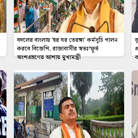
বদলের বাংলায় 'হর ঘর তেরঙ্গা' কর্মসূচি পালন
ব
করবে বিজেপি, রাজ্যবাসীর স্বতঃস্ফূর্ত
প
অংশগ্রহণের আশায় মুখ্যমন্ত্রী
ক