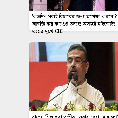
'কতদিন সবাই বিচারের জন্য অপেক্ষা করবে'?
আরজি কর কাণ্ডের তদন্তে অসন্তুষ্ট হাইকোর্ট!
প্রশ্নের মুখে CBI
রাজ্যে শিল্প খরা অতীত, 'এবার এগোবে বাংলা'