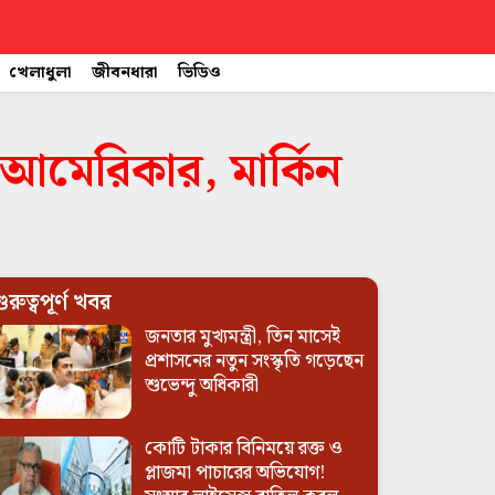
খেলাধুলা
জীবনধারা
ভিডিও
 আমেরিকার, মার্কিন
ুরুত্বপূর্ণ খবর
জনতার মুখ্যমন্ত্রী, তিন মাসেই
প্রশাসনের নতুন সংস্কৃতি গড়েছেন
শুভেন্দু অধিকারী
কোটি টাকার বিনিময়ে রক্ত ও
প্লাজমা পাচারের অভিযোগ!