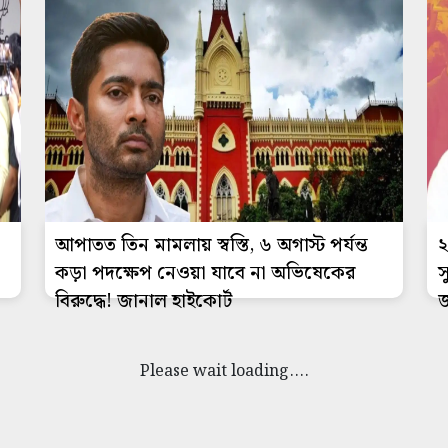
আপাতত তিন মামলায় স্বস্তি, ৬ অগাস্ট পর্যন্ত
২
কড়া পদক্ষেপ নেওয়া যাবে না অভিষেকের
স
বিরুদ্ধে! জানাল হাইকোর্ট
জ
Please wait loading....