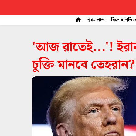
প্রথম পাতা
বিশেষ প্রতি
space
'আজ রাতেই...'! ইরান
চুক্তি মানবে তেহরান?