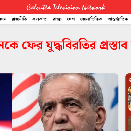
Calcutta Television Network
বেদন
রাজনীতি
কলকাতা
রাজ্য
দেশ
জেলাভিত্তিক
আন্তর্জাতিক
কে ফের যুদ্ধবিরতির প্রস্তাব
গ