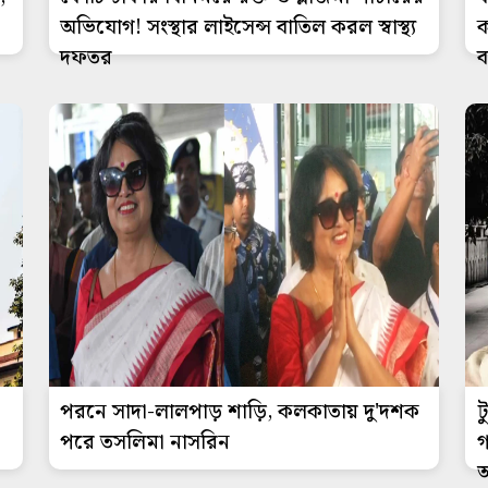
অভিযোগ! সংস্থার লাইসেন্স বাতিল করল স্বাস্থ্য
ক
দফতর
ব
পরনে সাদা-লালপাড় শাড়ি, কলকাতায় দু'দশক
ট
পরে তসলিমা নাসরিন
গ
আ