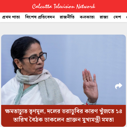
Calcutta Television Network
প্রথম পাতা
বিশেষ প্রতিবেদন
রাজনীতি
কলকাতা
রাজ্য
দেশ
CTVN
space
Quick
Links
Legal
ক্ষমতাচ্যুত তৃণমূল, দলের ভরাডুবির কারণ খুঁজতে ১৪
তারিখ বৈঠক ডাকলেন প্রাক্তন মুখ্যমন্ত্রী মমতা