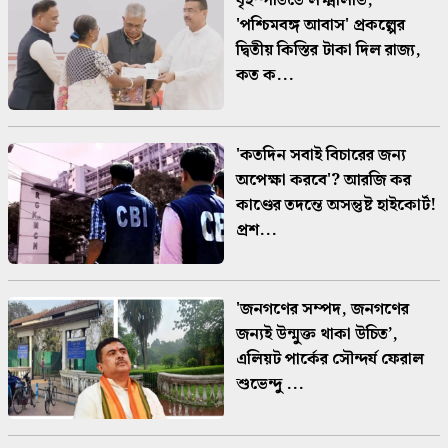
বৃহস্পতিতে লক্ষ্মীলাভ,
'পশ্চিমবঙ্গ আবাস' প্রকল্পের
দ্বিতীয় কিস্তির টাকা দিল রাজ্য,
কত ক...
'কতদিন সবাই বিচারের জন্য
অপেক্ষা করবে'? আরজি কর
কাণ্ডের তদন্তে অসন্তুষ্ট হাইকোর্ট!
প্রশ...
'জনগণের সম্পদ, জনগণের
জন্যই উন্মুক্ত থাকা উচিত’,
এলিয়ট পার্কের সৌন্দর্য ফেরাল
শুভেন্দু ...