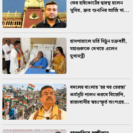
ফের হাইকোর্টের দ্বারস্থ হলেন
সুমিত, দ্রুত শুনানির আর্জি খা...
হাসপাতালে ভর্তি মিঠুন চক্রবর্তী,
মহাগুরুকে দেখতে এলেন
মুখ্যমন্ত্রী
বদলের বাংলায় 'হর ঘর তেরঙ্গা'
কর্মসূচি পালন করবে বিজেপি,
রাজ্যবাসীর স্বতঃস্ফূর্ত অংশগ্রহ...