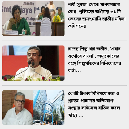
নারী সুরক্ষা থেকে মানবপাচার
রোধ, পুলিসের অধীনস্থ ৩১ টি
কেসের জনশুনানি জাতীয় মহিলা
কমিশনের
রাজ্যে শিল্প খরা অতীত, 'এবার
এগোবে বাংলা', অমৃতকালের
বঙ্গে শিল্পপতিদের বিনিয়োগের
বার্তা...
কোটি টাকার বিনিময়ে রক্ত ও
প্লাজমা পাচারের অভিযোগ!
সংস্থার লাইসেন্স বাতিল করল
স্বাস্থ্য ...