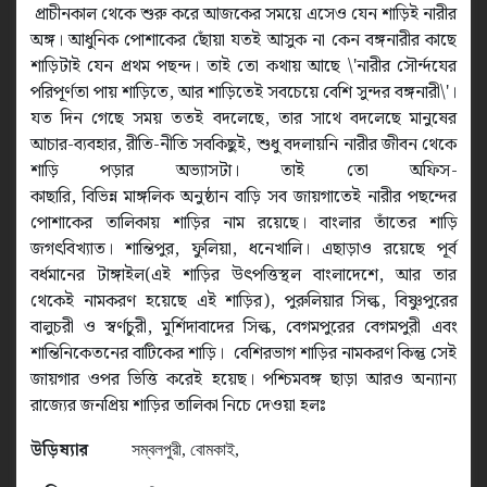
প্রাচীনকাল থেকে শুরু করে আজকের সময়ে এসেও যেন শাড়িই নারীর
অঙ্গ। আধুনিক পোশাকের ছোঁয়া যতই আসুক না কেন বঙ্গনারীর কাছে
শাড়িটাই যেন প্রথম পছন্দ। তাই তো কথায় আছে
\'
নারীর সৌর্ন্দযের
পরিপূর্ণতা পায় শাড়িতে
,
আর শাড়িতেই সবচেয়ে বেশি সুন্দর বঙ্গনারী
\'
।
যত দিন গেছে সময় ততই বদলেছে
,
তার সাথে বদলেছে মানুষের
আচার
-
ব্যবহার
,
রীতি
-
নীতি সবকিছুই
,
শুধু বদলায়নি নারীর জীবন থেকে
শাড়ি পড়ার অভ্যাসটা।
তাই তো অফিস
-
কাছারি
,
বিভিন্ন
মাঙ্গ
লিক
অনুষ্ঠান বাড়ি সব জায়গাতেই নারীর পছন্দের
পোশাকের
তালিকায়
শাড়ির
নাম রয়েছে
।
বাংলার তাঁতের শাড়ি
জগৎবিখ্যাত।
শান্তিপুর
,
ফুলিয়া
,
ধনেখালি। এছাড়াও রয়েছে পূর্ব
বর্ধমানের টাঙ্গাইল
(
এই
শাড়ির উৎপত্তিস্থল বাং
লাদেশে
,
আর তার
থেকেই নামকরণ হয়েছে এই শাড়ির
)
,
পুরুলিয়ার সিল্ক
,
বিষ্ণুপুরের
বালুচরী ও স্বর্ণচুরী
,
মুর্শিদাবাদের সিল্ক
,
বেগমপুরের বেগমপুরী এবং
শান্তিনিকেতনের বাটিকের শাড়ি। বেশিরভাগ শাড়ির নামকরণ কিন্তু সেই
জায়গার ওপর ভিত্তি করেই হয়েছ। পশ্চিমবঙ্গ ছাড়া আরও অন্যান্য
রাজ্যের জনপ্রিয় শাড়ির তালিকা নিচে দেওয়া হল
উড়িষ্যার
সম্বলপুরী
,
বোমকাই
,