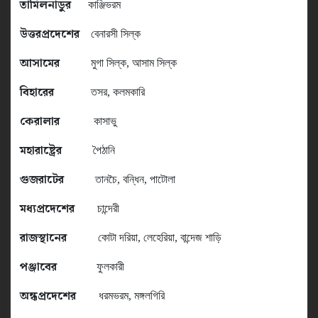
তামিলনাডুর
কাঞ্জিভরম
উত্তরপ্রদেশের
বেনারসী সিল্ক
আসামের
মুগা সিল্ক
,
আসাম সিল্ক
বিহারের
তসর
,
কলমকারি
কেরালার
কাসাভু
মহারাষ্ট্রের
পৈঠানি
গুজরাটের
তানচৈ
,
বন্ধিন
,
পাটোলা
মধ্যপ্রদেশের
চান্দেরী
রাজস্থানের
কোটা দরিয়া
,
লেহেরিয়া
,
বান্দেজ শাড়ি
পঞ্জাবের
ফুলকারী
অন্ধপ্রদেশের
ধরমভরম
,
মঙ্গলগিরি