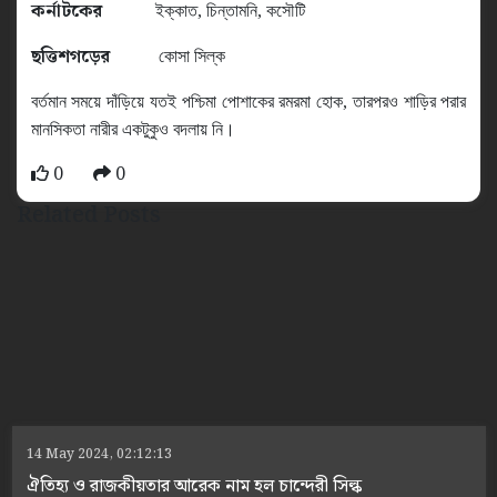
কর্নাটকের
ইক্কাত
,
চিন্তামনি
,
কসৌটি
ছত্তিশগড়ের
কোসা সিল্ক
বর্তমান সময়ে দাঁড়িয়ে যতই পশ্চিম
পোশাকের
রমরমা হোক
,
তারপরও
শাড়ির পরার
মানসিকতা নারীর একটুকুও বদলায় নি।
0
0
Related Posts
14 May 2024, 02:12:13
ঐতিহ্য ও রাজকীয়তার আরেক নাম হল চান্দেরী সিল্ক