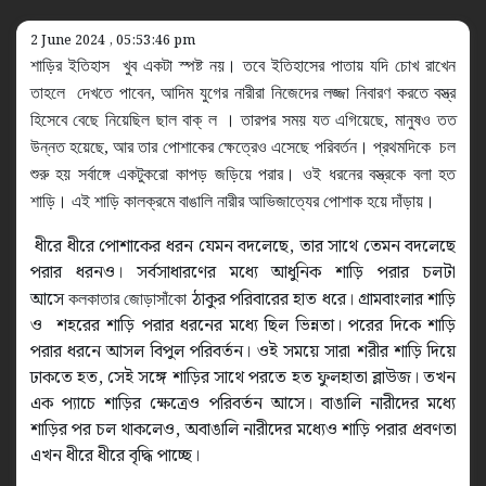
2 June 2024 , 05:53:46 pm
শাড়ির
ইতিহাস খুব একটা স্পষ্ট নয়। তবে ইতিহাসের পাতায় যদি চোখ রাখেন
তাহলে দেখতে পাবেন
,
আদিম যুগের নারীরা নিজেদের লজ্জা নিবারণ করতে বস্ত্র
হিসেবে বেছে নিয়েছিল
ছাল
বাক
্ ল
। তারপর সময় যত এগিয়েছে
,
মানুষও তত
উন্নত হয়েছে
,
আর তার পোশাকের ক্ষেত্রেও এসেছে পরিবর্তন। প্রথমদিকে চল
শুরু হয় সর্বাঙ্গে একটুকরো কাপড় জড়িয়ে পরার। ওই ধরনের বস্ত্রকে বলা হত
শাড়ি। এই শাড়ি কালক্রমে বাঙালি নারীর আভিজাত্যের পোশাক হয়ে দাঁড়ায়।
ধীরে ধীরে পোশাকের ধরন যেমন বদলেছে
,
তার সাথে তেমন বদলেছে
পরার ধরনও। সর্বসাধারণের মধ্যে আধুনিক শাড়ি পরার চলটা
আসে
ঠাকুর পরিবারের হাত ধরে। গ্রামবাংলার শাড়ি
কলকাতার জোড়াসাঁকো
ও শহরের শাড়ি পরার ধরনের মধ্যে ছিল ভিন্নতা। পরের দিকে শাড়ি
পরার ধরনে আসল বিপুল পরিবর্তন। ওই সময়ে সারা শরীর শাড়ি দিয়ে
ঢাকতে হত
,
সেই সঙ্গে শাড়ির সাথে পরতে হত ফুলহাতা ব্লাউজ। তখন
এক প্যাচে শাড়ির ক্ষেত্রেও পরিবর্তন আসে। বাঙালি নারীদের মধ্যে
শাড়ির পর চল থাকলেও
,
অবাঙালি নারীদের মধ্যে
ও
শাড়ি পরার
প্রবণতা
এখন ধীরে ধীরে বৃদ্ধি পাচ্ছে।