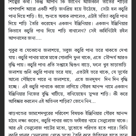
শিল্পের কথা। কিন্তু আপনি কি জানেন আজকাল তাঁতের শাড়ির
পাশাপাশি আরো একটি শাড়ি জনপ্রিয় হয়ে উঠেছে, সেটা হল কচুরি
পানা দিয়ে শাড়ি। হ্যাঁ, শুনতে অবাক লাগলেও, এটাই সত্যি! কচুরি পানা
দিয়ে শাড়ি তৈরি করেছেন একজন ইঞ্জিনিয়ার। একজন ইঞ্জিনিয়ার
কিভাবে কচুরি পানা দিয়ে শাড়ি বানালেন? সেই কাহিনিটাই রইল
আপনাদের জন্য....
পুকুর বা যেকোনো জলাশয়ে, সবুজ কচুরি পানা ভরে থাকতে দেখা
যায়। কচুরি পানার মাঝে মাঝে গোলাপি ফুল থাকে, এতে সৌন্দর্য আরও
বৃদ্ধি পায়। কচুরি পানা প্রতি সপ্তাহে দ্বিগুন বাড়ে, ফলে খুব তাড়াতাড়ি
জলাশয় গুলি কচুরি পানায় ভরে যায়, এতটাই ভরে থাকে, যে সূর্যের
আলো পৌঁছাতে পারে না জলাশয়ে, এতে জলদূষণ দিন দিন বৃদ্ধি
হচ্ছে। এই কচুরি পানাকে কাজে লাগিয়ে গৌরব আনন্দ নামে একজন
ইঞ্জিনিয়ার নিজের বুদ্ধি খাটিয়ে, বানিয়েছেন সুন্দর শাড়ি। কী করে
আবিষ্কার করলেন এই অভিনব শাড়ির? জেনে নিন...
ঝাড়খন্ডের জামশেদপুরের পরিবেশ বিষয়ক ইঞ্জিনিয়ার গৌরব আনন্দ
হঠাৎ লক্ষ্য করেন, কচুরি পানার কান্ডে ফাইবার নামে সেলুলোজ থাকে।
আর এই সেলুলোজ পাটের মতো, সুতোতে পরিণত হতে পারে। তিনি
কচুরি পানার সেলুলোজ থেকে সুতো তৈরি করে তাঁতিদের হাতে তুলে