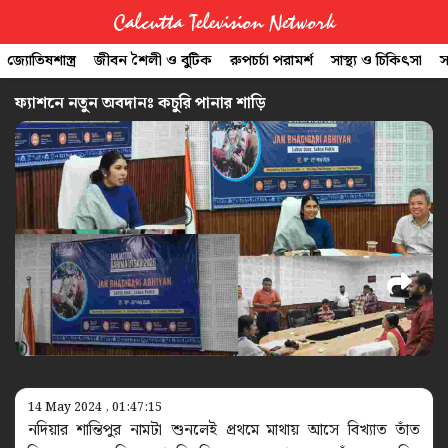
Calcutta Television Network
জ্যোতিষশাস্ত্র
জীবন শৈলী ও বুটিক
রুপচর্চা পরামর্শ
সাস্থ্য ও চিকিৎসা
স
CTVN
ফ্যাশনে নতুন অবদানঃ কচুরি পানার শাড়ি
Quick
Links
Legal
14 May 2024 , 01:47:15
নদিয়ার শান্তিপুর নামটা শুনলেই প্রথমে মাথায় আসে বিখ্যাত তাঁত