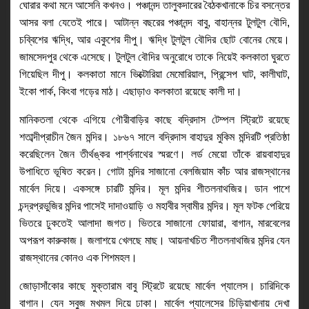
ঘোরার কথা মনে আসেনি কখনও। পঞ্চানন্দ তালুকদারের বৈঠকখানাকে চির বসন্তের 
আসর বলা যেতেই পারে। আটান্ন বছরের পঞ্চানন্দ বাবু, বাহান্নর টুলটুল বৌদি, 
চব্বিশের ঋদ্ধি, আর একুশের দীপু। ঋদ্ধি টুলটুল বৌদির ছোট বোনের মেয়ে। 
জামসেদপুর থেকে এসেছে। টুলটুল বৌদির অনুরোধে তাকে নিয়েই কলকাতা ঘুরতে 
গিয়েছিল দীপু। কলকাতা মানে ভিক্টোরিয়া মেমোরিয়াল, প্রিন্সেপ ঘাট, কালীঘাট, 
ইকো পার্ক, কিংবা গড়ের মাঠ। এছাড়াও কলকাতা রয়েছে কালী দা। 
মানিকতলা থেকে এগিয়ে গৌরীবাড়ির কাছে বদ্রিদাস টেম্পল স্ট্রিটে রয়েছে 
শতাব্দীপ্রাচীন জৈন মন্দির। ১৮৬৭ সালে বদ্রিদাস বাহাদুর মুকিম মন্দিরটি প্রতিষ্ঠা 
করেছিলেন জৈন তীর্থঙ্কর পার্শ্বনাথের স্মরণে। লর্ড মেয়ো তাঁকে রায়বাহাদুর 
উপাধিতে ভূষিত করেন। গোটা মন্দির সাজানো বেলজিয়াম কাঁচ আর রাজস্থানের 
মার্বেল দিয়ে। একসঙ্গে চারটি মন্দির। মূল মন্দির শীতলনাথজির। ডান পাশে 
চন্দ্রপ্রভুজির মন্দির পাসেই দাদাওয়াড়ি ও মহাবীর স্বামীর মন্দির। মূল ফটক পেরিয়ে 
ভিতরে ঢুকতেই আলাদা জগত। ভিতরে সাজানো ফোয়ারা, বাগান, মারবেলের 
অপরূপ কারুকাজ। জলাশয়ে খেলছে মাছ। আয়নাখচিত শীতলনাথজির মন্দির যেন 
রাজস্থানের কোনও এক শিশমহল। 
জোড়াসাঁকোর কাছে মুক্তারাম বাবু স্ট্রিটে রয়েছে মার্বেল প্যালেস। চারিদিকে 
বাগান। যেন সবুজ মখমল দিয়ে ঢাকা। মার্বেল প্যালেসের চিড়িয়াখানায় দেখা 