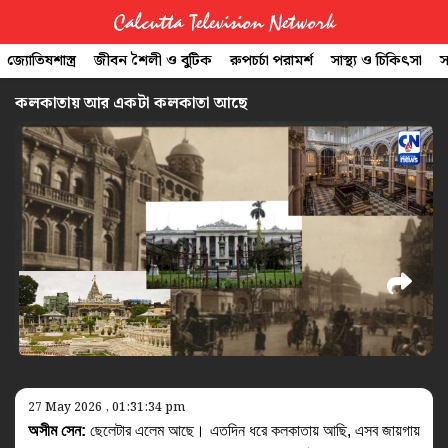
Calcutta Television Network
জ্যোতিষশাস্ত্র
জীবন শৈলী ও বুটিক
রুপচর্চা পরামর্শ
সাস্থ্য ও চিকিৎসা
স
CTVN
কলকাতায় আর একটা কলকাতা আছে
Quick
Links
Legal
27 May 2026 , 01:31:34 pm
অসীম সেন: 
ছেলেটার এলেম আছে। এতদিন ধরে কলকাতায় আছি, এসব জায়গায় 