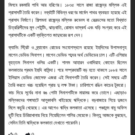
মিলবে রকমারি পাখি আর হরিণের। ১৮৩৫ সালে রাজা রাজেন্দ্র মল্লিক এই 
প্রাসাদটি তৈরি করেন। নব্বইটি বিভিন্ন ধরণের মার্বেল পাথর ব্যবহৃত হয়েছে এই 
প্রাসাদ নির্মাণে। শিল্পমনা রাজেন্দ্র মল্লিক রুবেনস বা রেনল্ডসের মতো বিখ্যাত 
চিত্রশিল্পীদের মূল পেইন্টিং, ঝাড়বাতি, রোমান ভাস্কর্য এবং ঘড়ি সংগ্রহ করে এই 
প্রাসাদটিকে একটি ব্যক্তিগত জাদুঘরের রূপ দেন। 
ক্যানিং স্ট্রিট ও ব্র্যাবোন রোডের সংযোগস্থলে রয়েছে ইহুদিদের উপাসনাগৃহ 
মাগেন ডেভিড সিনাগগ। মাগেন ডেভিড শব্দের অর্থ ডেভিডের ঢাল। এটি এশিয়ার 
বৃহত্তম সিনাগগ গুলির একটি। শালম আহারন ওবাদিয়াহ কোহেন ছিলেন 
কলকাতার প্রথম ইহুদি বাসিন্দা। পরে সম্প্রদায়টি বড় হতে থাকলে ১৮৮৪ সালে 
ইলিয়াস ডেভিড জোসেফ এজরা এই সিনাগগটি তৈরি করেন। সেই সময়ে এটি 
তৈরি করতে খরচ হয়েছিল প্রায় দু লক্ষ টাকা। চারিপাশে রঙিন কাচের টুকরো। 
কাচ দিয়ে সূর্যের নানা রঙ গোটা সিনাগগটিকে মায়াময় করে তোলে। এছাড়াও 
মল্লিকদের গঙ্গাঘাটে আলুকাবলি খাইয়েছে ঋদ্ধিকে। বড়বাজারে গিয়ে দুজনে 
মিলে কচুরি খেয়েছে। এর আগেও ঋদ্ধি কলকাতা এসেছে। পঞ্চানন্দ বাবু অফিস 
ছুটি নিয়ে চিরিয়াখানায় নিয়ে গিয়েছিলেন শালির মেয়েকে। কিন্তু আজকে বুঝছেন, 
সেদিন তিনি ঋদ্ধিকে কলকাতা দেখাতে পারেননি।