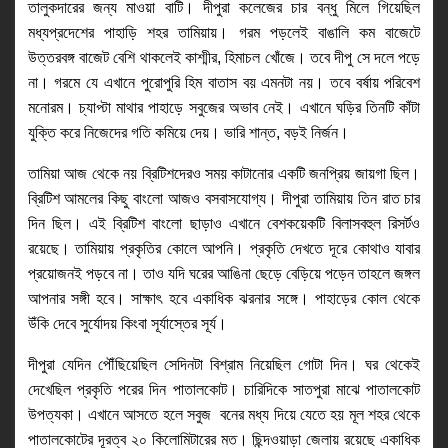
তালুকদারের জন্য মাওয়া বাটি। দীপুরা কলেজের চার বন্ধু মিলে গিয়েছিল 
মধ্যপ্রদেশের পাহাড়ি শহর তামিয়ায়। গরম পড়লেই বাঙালি কম বাজেটে 
উত্তরবঙ্গ বাজেট বেশি থাকলেই কাশ্মীর, হিমাচল খোঁজে। তবে দীপু সে দলে পড়ে 
না। গরমে যে এখানে পুরোপুরি হিম বাতাস বয় এমনটা নয়। তবে বর্ষায় পরিবেশ 
মনোরম। চ্যাপ্টা মাথার পাহাড়ে সবুজের অভাব নেই। এখানে ঘড়ির তিনটি কাঁটা 
যুক্তি করে নিজেদের গতি কমিয়ে দেয়। ভারি শান্ত, বড়ই নির্জন। 
তামিয়া আজ থেকে নয় ব্রিটিশদেরও সময় কাটানোর একটি জনপ্রিয় জায়গা ছিল। 
ব্রিটিশ আমলের কিছু বাংলো আজও বসবাসযোগ্য। দীপুরা তামিয়ায় তিন রাত চার 
দিন ছিল। এই ব্রিটিশ বাংলো ছাড়াও এখানে বেশকয়েকটি বিলাসবহুল রিসর্টও 
রয়েছে। তামিয়ায় প্রকৃতির কোলে আপনি। প্রকৃতি দেখতে দূরে কোথাও যাবার 
প্রয়োজনই পড়বে না। তাও যদি ঘরের আঙিনা ছেড়ে বেড়িয়ে পড়েন তাহলে জঙ্গল 
আপনার সঙ্গী হবে। সাক্ষাৎ হবে একাধিক ঝরনার সঙ্গে। পাহাড়ের কোল থেকে 
উঁকি দেবে সুর্যোদয় কিংবা সূর্যাস্তের সূর্য।  
দীপুরা যেদিন পৌঁছিয়েছিল সেদিনটা বিশ্রাম নিয়েছিল গোটা দিন। ঘর থেকেই 
দেখেছিল প্রকৃতি পরের দিন পাতালকোট। চারিদিকে সাতপুরা মাঝে পাতালকোট 
উপত্যকা। এখানে আসতে হলে সবুজ  বনের মধ্য দিয়ে যেতে হয় মূল শহর থেকে 
পাতালকোটের দূরত্ব ২০ কিলোমিটারের মত। ছিন্দওয়াড়া জেলায় রয়েছে একাধিক 