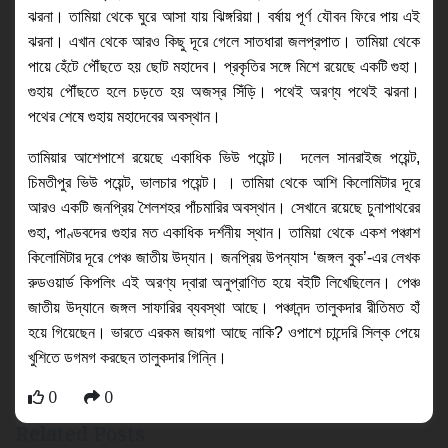
ঝরনা। তামিয়া থেকে ঘুরে আসা যায় ঝিঙ্গরিয়া। বর্ষায় পূর্ণ যৌবন ফিরে পায় এই 
ঝরনা। এখান থেকে আরও কিছু দূরে গেলে সাতধারা জলপ্রপাত। তামিয়া থেকে 
পায়ে হেঁটে পৌঁছতে হয় ছোট মহাদেব। প্রকৃতির সঙ্গে মিশে রয়েছে একটি গুহা। 
গুহায় পৌঁছতে হলে চড়তে হয় অজস্র সিঁড়ি। পথেই অরণ্য পথেই ঝরনা। 
পথের শেষে গুহায় মহাদেবের অবস্থান। 
তামিয়ার আশেপাশে রয়েছে একাধিক ভিউ পয়েন্ট। 
 দলেল সানরাইজ পয়েন্ট, 
চিমতীপুর ভিউ পয়েন্ট, ভালচার পয়েন্ট। । তামিয়া থেকে আশি কিলোমিটার দূরে 
আরও একটি জনপ্রিয় শৈলশহর পাঁচমারির অবস্থান। সেখানে রয়েছে চুনাপাথরের 
গুহা, পাণ্ডবদের গুহার মত একাধিক দর্শনীয় স্থান। তামিয়া থেকে একশ পঞ্চাশ 
কিলোমিটার দূরে পেঞ্চ জাতীয় উদ্যান। জনপ্রিয় উপন্যাস ‘জঙ্গল বুক’-এর লেখক 
রুডওয়ার্ড কিপলিং এই অরণ্য দ্বারা অনুপ্রাণিত হয়ে বইটি লিখেছিলেন। পেঞ্চ 
জাতীয় উদ্যানে জঙ্গল সাফারির ব্যবস্থা আছে। পঞ্চানন্দ তালুকদার রীতিমত হাঁ 
হয়ে গিয়েছেন। ভারতে এরকম জায়গা আছে নাকি? ওপাশে চান্দেরি সিল্ক পেয়ে 
খুশিতে ডগমগ করছেন তালুকদার গিন্নি।
0
0
Related Posts