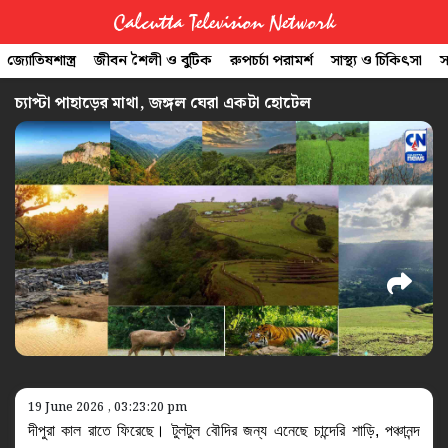
Calcutta Television Network
জ্যোতিষশাস্ত্র
জীবন শৈলী ও বুটিক
রুপচর্চা পরামর্শ
সাস্থ্য ও চিকিৎসা
স
CTVN
চ্যাপ্টা পাহাড়ের মাথা, জঙ্গল ঘেরা একটা হোটেল
Quick
Links
Legal
19 June 2026 , 03:23:20 pm
দীপুরা কাল রাতে ফিরেছে। টুলটুল বৌদির জন্য এনেছে চান্দেরি শাড়ি, পঞ্চানন্দ 