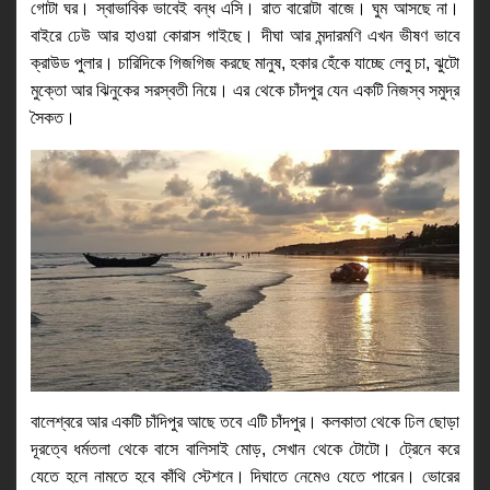
গোটা ঘর। স্বাভাবিক ভাবেই বন্ধ এসি। রাত বারোটা বাজে। ঘুম আসছে না। 
বাইরে ঢেউ আর হাওয়া কোরাস গাইছে। দীঘা আর মন্দারমণি এখন ভীষণ ভাবে 
ক্রাউড পুলার। চারিদিকে গিজগিজ করছে মানুষ, হকার হেঁকে যাচ্ছে লেবু চা, ঝুটো 
মুক্তো আর ঝিনুকের সরস্বতী নিয়ে। এর থেকে চাঁদপুর যেন একটি নিজস্ব সমুদ্র 
সৈকত। 
বালেশ্বরে আর একটি চাঁদিপুর আছে তবে এটি চাঁদপুর। কলকাতা থেকে ঢিল ছোড়া 
দূরত্বে ধর্মতলা থেকে বাসে বালিসাই মোড়, সেখান থেকে টোটো। ট্রেনে করে 
যেতে হলে নামতে হবে কাঁথি স্টেশনে। দিঘাতে নেমেও যেতে পারেন। ভোরের 