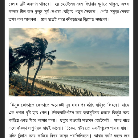
বেলায় দুটি অফশন থাকবে। হয় হোটেলের নরম বিছানায় ঘুমাতে থাকুন, অথবা 
কালচে নীল জল কুসুম সূর্য দেখতে বেড়িয়ে পড়ুন সৈকতে। গোটা সমুদ্র সৈকত 
তখন লাল আলপনা। মনে হতেই পারে কাঁকড়াদের ব্রিগেড সমাবেশ।
 ঝিনুক কোড়াতে কোড়াতে অনেকটা দূর যাবার পর হঠাৎ সম্বিত ফিরবে। মাঝে 
এক পশলা বৃষ্টি হয়ে গেল। ইউক্যালিপটাস আর ক্যাসুরিনার জঙ্গলে কিছুটা সময় 
কাটিয়ে এবার ফিরে আসার পালা। দুপুরে খাওয়াটা সারবেন হোটেলেই। সাগর পারে 
এসে কাঁকড়া সামুদ্রিক মাছই ভালো। চিকেন, মটন তো ভবানীপুরেও পাওয়া যায়। 
দুদিন বিন্দাস সময় কাটিয়ে ফিরে আসুন প্যাভিলিয়নে। আবার ব্যাট ধরতে হবে 