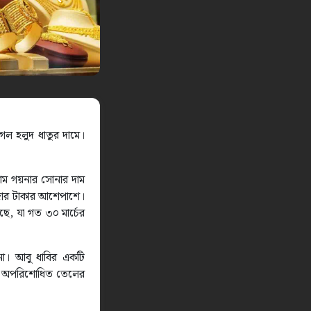
েল হলুদ ধাতুর দামে।
রাম গয়নার সোনার দাম
হাজার টাকার আশেপাশে।
ছে, যা গত ৩০ মার্চের
না। আবু ধাবির একটি
ফলে অপরিশোধিত তেলের