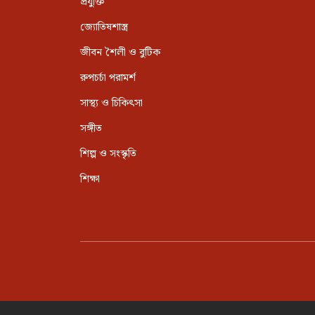
প্রযুক্তি
জ্যোতিষশাস্ত্র
জীবন শৈলী ও বুটিক
রুপচর্চা পরামর্শ
সাস্থ্য ও চিকিৎসা
সঙ্গীত
শিল্প ও সংস্কৃতি
শিক্ষা