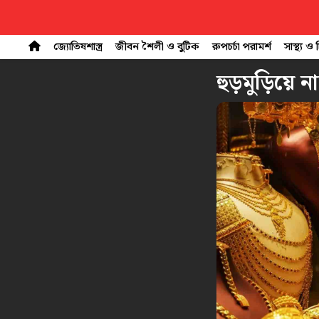
জ্যোতিষশাস্ত্র
জীবন শৈলী ও বুটিক
রুপচর্চা পরামর্শ
সাস্থ্য ও
হুড়মুড়িয়ে