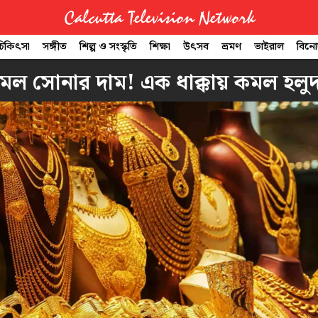
Calcutta Television Network
 চিকিৎসা
সঙ্গীত
শিল্প ও সংস্কৃতি
শিক্ষা
উৎসব
ভ্রমণ
ভাইরাল
বিন
 নামল সোনার দাম! এক ধাক্কায় কমল হলুদ