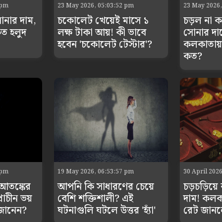
 pm
23 May 2026, 05:03:52 pm
23 May 2026,
োনার দাম,
চকোলেট খেয়েই মাসে ১
চড়ল না কম
ত হলুদ
লক্ষ টাকা আয়! কী ভাবে
সোনার দা
হবেন 'চকোলেট টেস্টার'?
কলকাতায় 
কত?
 pm
19 May 2026, 06:53:57 pm
30 April 202
আতঙ্কের
আপনি কি সাধারণের চেয়ে
চড়চড়িয়ে
প্রাচীন ভয়
বেশি শক্তিশালী? এই
দাম! কল
জানেন?
ঘটনাগুলি ঘটলে উত্তর 'হ্যাঁ'
রেট জানল