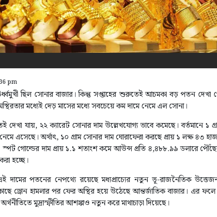
:36 pm
্বমুখী ছিল সোনার বাজার। কিন্তু সপ্তাহের শুরুতেই আচমকা বড় পতন দেখা গ
অস্থিরতার মধ্যেই দেড় মাসের মধ্যে সবচেয়ে কম দামে নেমে এল সোনা।
ই দেখা যায়, ২২ ক্যারেট সোনার দাম উল্লেখযোগ্য ভাবে কমেছে। বর্তমানে ১ গ্
নেমে এসেছে। অর্থাৎ, ১০ গ্রাম সোনার দাম ঘোরাফেরা করছে প্রায় ১ লক্ষ ৪৩ 
 স্পট গোল্ডের দাম প্রায় ১.১ শতাংশ কমে আউন্স প্রতি ৪,৪৮৮.৯৯ ডলারে পৌঁছে
 করা হচ্ছে।
এই দামের পতনের নেপথ্যে রয়েছে মধ্যপ্রাচ্যের নতুন ভূ-রাজনৈতিক উত্তেজ
র কাছে ড্রোন হামলার পর ফের অস্থির হয়ে উঠেছে আন্তর্জাতিক বাজার। এর 
ব অর্থনীতিতে মুদ্রাস্ফীতির আশঙ্কাও নতুন করে মাথাচাড়া দিয়েছে।